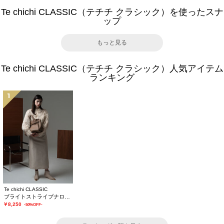
Te chichi CLASSIC（テチチ クラシック）を使ったスナ
ップ
もっと見る
Te chichi CLASSIC（テチチ クラシック）人気アイテム
ランキング
1
Te chichi CLASSIC
ブライトストライプナロースカート《2025winter catalog item》
￥8,250
-50%OFF-