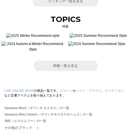
ランキング一覧を見る
TOPICS
特集
特集一覧を見る
CAN ONLINE SHOP
の商品一覧です。
スカート
や
シャツ・ブラウス
、
カーディガン
など定番アイテムを取り揃えております。
Samansa Mos2（サマンサ モスモス）の一覧
Samansa Mos2 home's（サマンサモスモスホームズ）の一覧
SM2（エスエムツー）の一覧
TSUHARU by Samansa Mos2（ツハルバイサマンサモスモス）の一覧
その他のブランド ＋