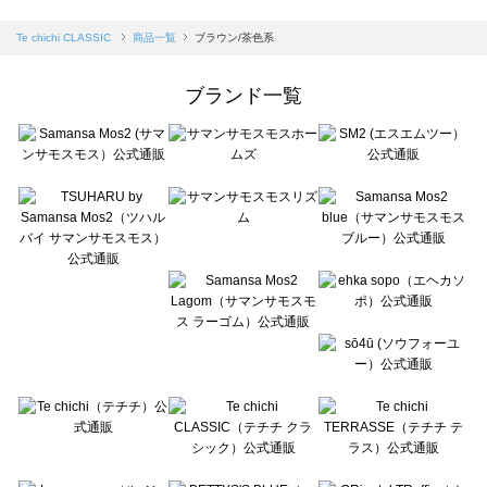
sm2rhythm（サマンサモスモス リズム）の一覧
Samansa Mos2 blue（サマンサモスモス ブルー）の一覧
Te chichi CLASSIC
商品一覧
ブラウン/茶色系
Samansa Mos2 Lagom（サマンサモスモス ラーゴム）の一覧
ehka sopo（エヘカソポ）の一覧
ブランド一覧
sō4ū（ソウフォーユー）の一覧
Te chichi（テチチ）の一覧
Te chichi CLASSIC（テチチ クラシック）の一覧
Te chichi TERRASSE（テチチ テラス）の一覧
Lugnoncure（ルノンキュール）の一覧
BETTY'S BLUE（べティーズブルー）の一覧
Wpc.（ワールドパーティー）の一覧