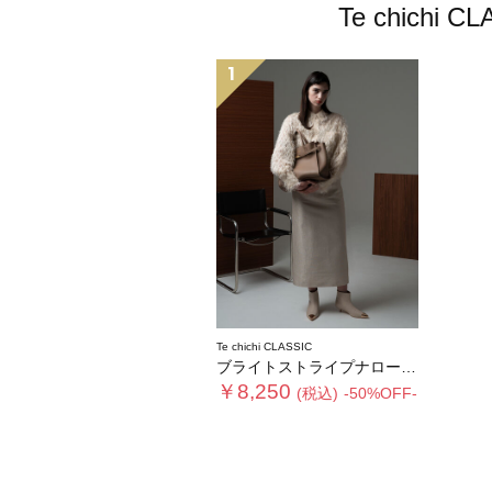
Te chic
1
Te chichi CLASSIC
ブライトストライプナロースカート《2025winter catalog item》
￥8,250
(税込)
-50%OFF-