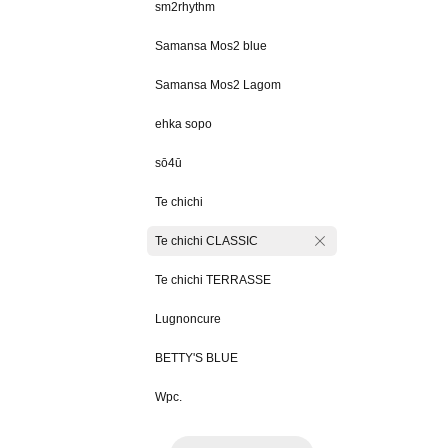
sm2rhythm
Samansa Mos2 blue
Samansa Mos2 Lagom
ehka sopo
sō4ū
Te chichi
Te chichi CLASSIC
Te chichi TERRASSE
Lugnoncure
BETTY'S BLUE
Wpc.