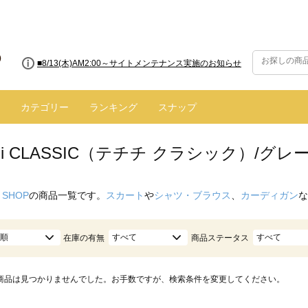
■8/13(木)AM2:00～サイトメンテナンス実施のお知らせ
■【お知らせ】ヤマト運輸の配送遅延・停止について
カテゴリー
ランキング
スナップ
ichi CLASSIC（テチチ クラシック）/グレ
 SHOP
の商品一覧です。
スカート
や
シャツ・ブラウス
、
カーディガン
な
順
すべて
すべて
在庫の有無
商品ステータス
商品は見つかりませんでした。お手数ですが、検索条件を変更してください。