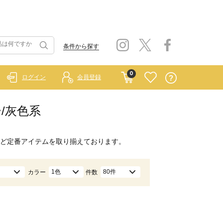
条件から探す
0
ログイン
会員登録
ー/灰色系
ど定番アイテムを取り揃えております。
1色
80件
カラー
件数