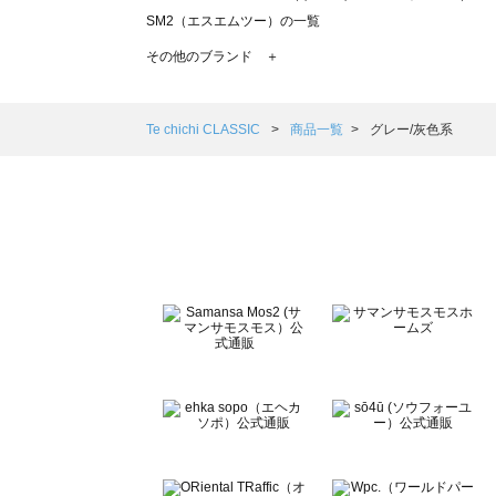
SM2（エスエムツー）の一覧
TSUHARU by Samansa Mos2（ツハルバイサマンサモ
その他のブランド ＋
sm2rhythm（サマンサモスモス リズム）の一覧
Samansa Mos2 blue（サマンサモスモス ブルー）の一覧
Samansa Mos2 Lagom（サマンサモスモス ラーゴム）の
Te chichi CLASSIC
商品一覧
グレー/灰色系
ehka sopo（エヘカソポ）の一覧
sō4ū（ソウフォーユー）の一覧
Te chichi（テチチ）の一覧
Te chichi CLASSIC（テチチ クラシック）の一覧
Te chichi TERRASSE（テチチ テラス）の一覧
Lugnoncure（ルノンキュール）の一覧
BETTY'S BLUE（べティーズブルー）の一覧
Wpc.（ワールドパーティー）の一覧