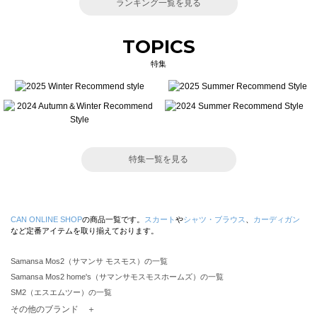
ランキング一覧を見る
TOPICS
特集
特集一覧を見る
CAN ONLINE SHOP
の商品一覧です。
スカート
や
シャツ・ブラウス
、
カーディガン
など定番アイテムを取り揃えております。
Samansa Mos2（サマンサ モスモス）の一覧
Samansa Mos2 home's（サマンサモスモスホームズ）の一覧
SM2（エスエムツー）の一覧
TSUHARU by Samansa Mos2（ツハルバイサマンサモスモス）の一覧
その他のブランド ＋