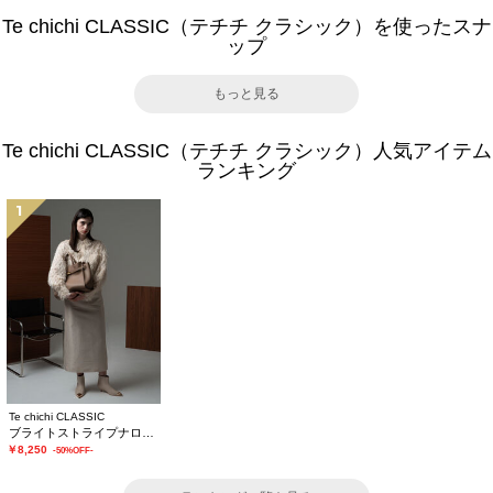
Te chichi CLASSIC（テチチ クラシック）を使ったスナ
ップ
もっと見る
Te chichi CLASSIC（テチチ クラシック）人気アイテム
ランキング
1
Te chichi CLASSIC
ブライトストライプナロースカート《2025winter catalog item》
￥8,250
-50%OFF-