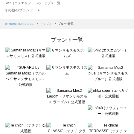
SM2（エスエムツー）のトップス一覧
TSUHARU by Samansa Mos2（ツハルバイサマンサモスモス）のトップス一覧
その他のブランド ＋
sm2rhythm（サマンサモスモス リズム）のトップス一覧
Samansa Mos2 blue（サマンサモスモス ブルー）のトップス一覧
Te chichi TERRASSE
トップス
ブルー/青系
Samansa Mos2 Lagom（サマンサモスモス ラーゴム）のトップス一覧
ehka sopo（エヘカソポ）のトップス一覧
ブランド一覧
sō4ū（ソウフォーユー）のトップス一覧
Te chichi（テチチ）のトップス一覧
Te chichi CLASSIC（テチチ クラシック）のトップス一覧
Te chichi TERRASSE（テチチ テラス）のトップス一覧
Lugnoncure（ルノンキュール）のトップス一覧
BETTY'S BLUE（べティーズブルー）のトップス一覧
Wpc.（ワールドパーティー）のトップス一覧