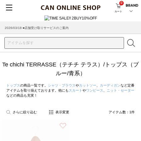
0
BRAND
カート
2026/03/18 ■店舗受け取りサービスのご案内
Te chichi TERRASSE（テチチ テラス）/トップス（ブ
ルー/青系）
トップス
の商品一覧です。
シャツ・ブラウス
や
カットソー
、
カーディガン
など定番
アイテムを取り揃えております。他にも
スカート
や
ワンピース
、
ニット・セーター
などの商品も充実！
さらに絞り込む
表示変更
アイテム数：
1
件
お気に入り