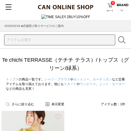
0
BRAND
カート
2026/03/18 ■店舗受け取りサービスのご案内
Te chichi TERRASSE（テチチ テラス）/トップス（グ
リーン/緑系）
トップス
の商品一覧です。
シャツ・ブラウス
や
カットソー
、
カーディガン
など定番
アイテムを取り揃えております。他にも
スカート
や
ワンピース
、
ニット・セーター
などの商品も充実！
さらに絞り込む
表示変更
アイテム数：
1
件
お気に入り