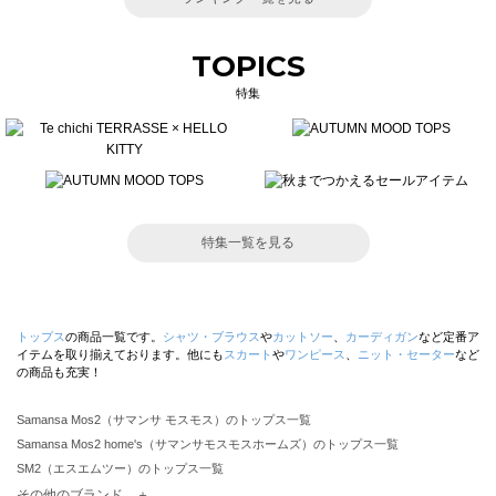
TOPICS
特集
特集一覧を見る
トップス
の商品一覧です。
シャツ・ブラウス
や
カットソー
、
カーディガン
など定番ア
イテムを取り揃えております。他にも
スカート
や
ワンピース
、
ニット・セーター
など
の商品も充実！
Samansa Mos2（サマンサ モスモス）のトップス一覧
Samansa Mos2 home's（サマンサモスモスホームズ）のトップス一覧
SM2（エスエムツー）のトップス一覧
TSUHARU by Samansa Mos2（ツハルバイサマンサモスモス）のトップス一覧
その他のブランド ＋