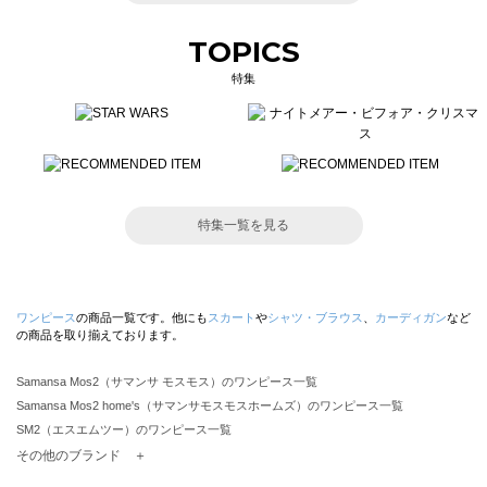
TOPICS
特集
特集一覧を見る
ワンピース
の商品一覧です。他にも
スカート
や
シャツ・ブラウス
、
カーディガン
など
の商品を取り揃えております。
Samansa Mos2（サマンサ モスモス）のワンピース一覧
Samansa Mos2 home's（サマンサモスモスホームズ）のワンピース一覧
SM2（エスエムツー）のワンピース一覧
TSUHARU by Samansa Mos2（ツハルバイサマンサモスモス）のワンピース一覧
その他のブランド ＋
sm2rhythm（サマンサモスモス リズム）のワンピース一覧