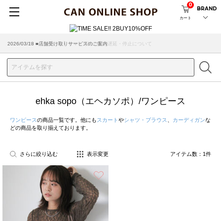
0
BRAND
カート
2026/07/29 ■【お知らせ】ヤマト運輸の配送遅延・停止について
2026/03/18 ■店舗受け取りサービスのご案内
ehka sopo（エヘカソポ）/ワンピース
ワンピース
の商品一覧です。他にも
スカート
や
シャツ・ブラウス
、
カーディガン
な
どの商品を取り揃えております。
さらに絞り込む
表示変更
アイテム数：
1
件
お気に入り