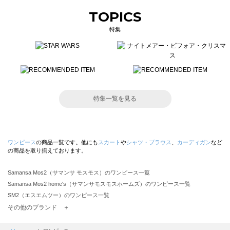
TOPICS
特集
特集一覧を見る
ワンピース
の商品一覧です。他にも
スカート
や
シャツ・ブラウス
、
カーディガン
など
の商品を取り揃えております。
Samansa Mos2（サマンサ モスモス）のワンピース一覧
Samansa Mos2 home's（サマンサモスモスホームズ）のワンピース一覧
SM2（エスエムツー）のワンピース一覧
TSUHARU by Samansa Mos2（ツハルバイサマンサモスモス）のワンピース一覧
その他のブランド ＋
sm2rhythm（サマンサモスモス リズム）のワンピース一覧
Samansa Mos2 blue（サマンサモスモス ブルー）のワンピース一覧