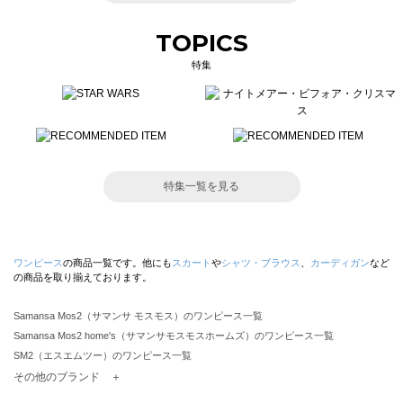
TOPICS
特集
特集一覧を見る
ワンピース
の商品一覧です。他にも
スカート
や
シャツ・ブラウス
、
カーディガン
など
の商品を取り揃えております。
Samansa Mos2（サマンサ モスモス）のワンピース一覧
Samansa Mos2 home's（サマンサモスモスホームズ）のワンピース一覧
SM2（エスエムツー）のワンピース一覧
TSUHARU by Samansa Mos2（ツハルバイサマンサモスモス）のワンピース一覧
その他のブランド ＋
sm2rhythm（サマンサモスモス リズム）のワンピース一覧