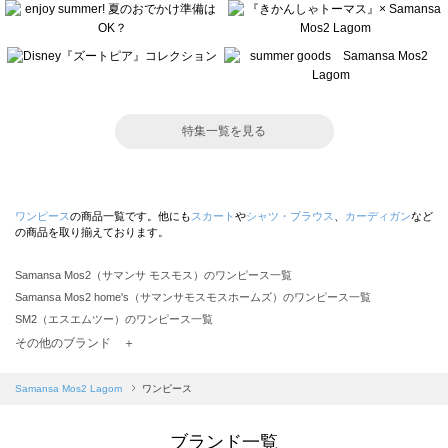
特集一覧を見る
ワンピース
の商品一覧です。他にも
スカート
や
シャツ・ブラウス
、
カーディガン
など
の商品を取り揃えております。
Samansa Mos2（サマンサ モスモス）のワンピース一覧
Samansa Mos2 home's（サマンサモスモスホームズ）のワンピース一覧
SM2（エスエムツー）のワンピース一覧
TSUHARU by Samansa Mos2（ツハルバイサマンサモスモス）のワンピース一覧
その他のブランド ＋
sm2rhythm（サマンサモスモス リズム）のワンピース一覧
Samansa Mos2 blue（サマンサモスモス ブルー）のワンピース一覧
Samansa Mos2 Lagom
ワンピース
Samansa Mos2 Lagom（サマンサモスモス ラーゴム）のワンピース一覧
ehka sopo（エヘカソポ）のワンピース一覧
ブランド一覧