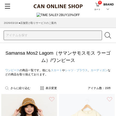
0
BRAND
カート
2026/03/18 ■店舗受け取りサービスのご案内
Samansa Mos2 Lagom（サマンサモスモス ラーゴ
ム）/ワンピース
ワンピース
の商品一覧です。他にも
スカート
や
シャツ・ブラウス
、
カーディガン
な
どの商品を取り揃えております。
さらに絞り込む
表示変更
アイテム数：
15
件
お気に入り