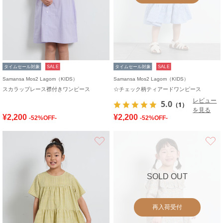
タイムセール対象
SALE
タイムセール対象
SALE
Samansa Mos2 Lagom（KIDS）
Samansa Mos2 Lagom（KIDS）
スカラップレース襟付きワンピース
☆チェック柄ティアードワンピース
レビュー
5.0
（1）
を見る
¥2,200
¥2,200
-52%OFF-
-52%OFF-
お気に入り
SOLD OUT
再入荷受付