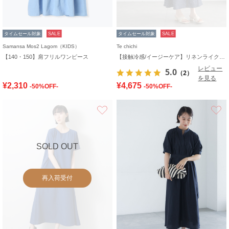
タイムセール対象
SALE
タイムセール対象
SALE
Samansa Mos2 Lagom（KIDS）
Te chichi
【140・150】肩フリルワンピース
【接触冷感/イージーケア】リネンライクワンピース
レビュー
5.0
（2）
を見る
¥2,310
¥4,675
-50%OFF-
-50%OFF-
お気に入り
SOLD OUT
再入荷受付