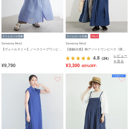
タイムセール対象
タイムセール対象
SALE
Samansa Mos2
Samansa Mos2
【ヴェールラミー】ノースリーブワンピース
【接触冷感】柄アソートワンピース《限定カラーあり》
レビュー
4.8
（24）
を見る
¥9,790
¥3,300
-60%OFF-
お気に入り