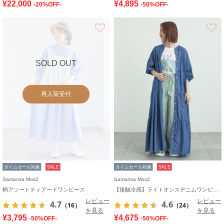
¥22,000
¥4,895
-20%OFF-
-50%OFF-
お気に入り
SOLD OUT
再入荷受付
タイムセール対象
SALE
タイムセール対象
SALE
Samansa Mos2
Samansa Mos2
柄アソートティアードワンピース
【接触冷感】ライトオンスデニムワンピース
レビュー
レビュー
4.7
4.6
（16）
（24）
を見る
を見る
¥3,795
¥4,675
-50%OFF-
-50%OFF-