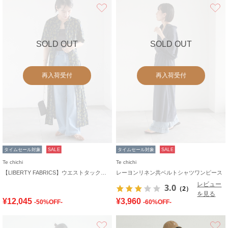
お気に入り
SOLD OUT
SOLD OUT
再入荷受付
再入荷受付
タイムセール対象
SALE
タイムセール対象
SALE
Te chichi
Te chichi
【LIBERTY FABRICS】ウエストタックワンピース
レーヨンリネン共ベルトシャツワンピース
レビュー
3.0
（2）
を見る
¥12,045
¥3,960
-50%OFF-
-60%OFF-
お気に入り