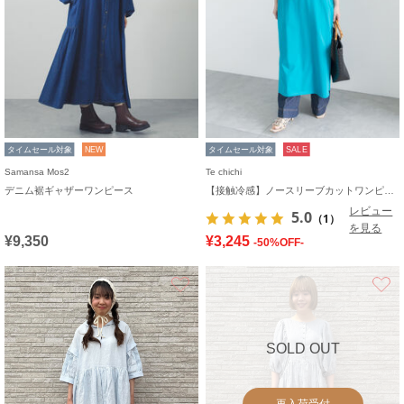
タイムセール対象
NEW
タイムセール対象
SALE
Samansa Mos2
Te chichi
デニム裾ギャザーワンピース
【接触冷感】ノースリーブカットワンピース
レビュー
5.0
（1）
を見る
¥9,350
¥3,245
-50%OFF-
お気に入り
SOLD OUT
再入荷受付