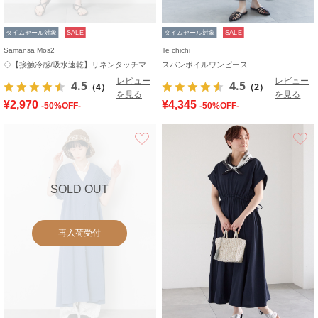
タイムセール対象
SALE
タイムセール対象
SALE
Samansa Mos2
Te chichi
◇【接触冷感/吸水速乾】リネンタッチマキシワンピース
スパンボイルワンピース
レビュー
レビュー
4.5
4.5
（4）
（2）
を見る
を見る
¥2,970
¥4,345
-50%OFF-
-50%OFF-
お気に入り
SOLD OUT
再入荷受付