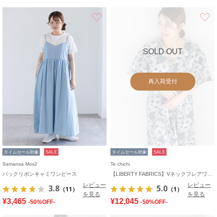
お気に入り
SOLD OUT
再入荷受付
タイムセール対象
SALE
タイムセール対象
SALE
Samansa Mos2
Te chichi
バックリボンキャミワンピース
【LIBERTY FABRICS】Vネックフレアワンピース
レビュー
レビュー
3.8
5.0
（11）
（1）
を見る
を見る
¥3,465
¥12,045
-50%OFF-
-50%OFF-