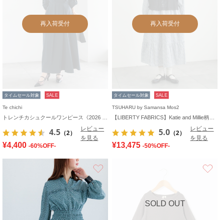
再入荷受付
再入荷受付
タイムセール対象
SALE
タイムセール対象
SALE
Te chichi
TSUHARU by Samansa Mos2
トレンチカシュクールワンピース《2026 spring catalog item》
【LIBERTY FABRICS】Katie and Millie柄襟付ワンピース
レビュー
レビュー
4.5
5.0
（2）
（2）
を見る
を見る
¥4,400
¥13,475
-60%OFF-
-50%OFF-
お気に入り
SOLD OUT