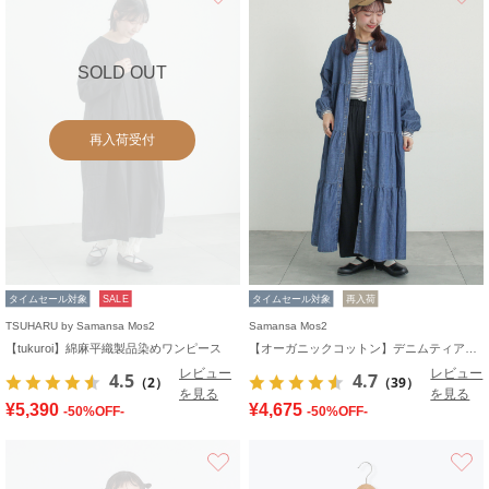
SOLD OUT
再入荷受付
タイムセール対象
SALE
タイムセール対象
再入荷
TSUHARU by Samansa Mos2
Samansa Mos2
【tukuroi】綿麻平織製品染めワンピース
【オーガニックコットン】デニムティアードワンピース
レビュー
レビュー
4.5
4.7
（2）
（39）
を見る
を見る
¥5,390
¥4,675
-50%OFF-
-50%OFF-
お気に入り