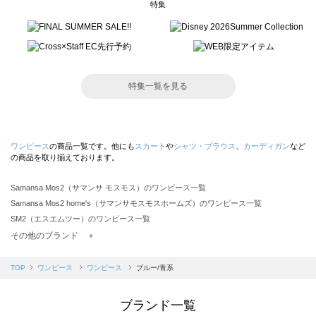
特集
特集一覧を見る
ワンピース
の商品一覧です。他にも
スカート
や
シャツ・ブラウス
、
カーディガン
など
の商品を取り揃えております。
Samansa Mos2（サマンサ モスモス）のワンピース一覧
Samansa Mos2 home's（サマンサモスモスホームズ）のワンピース一覧
SM2（エスエムツー）のワンピース一覧
TSUHARU by Samansa Mos2（ツハルバイサマンサモスモス）のワンピース一覧
その他のブランド ＋
sm2rhythm（サマンサモスモス リズム）のワンピース一覧
Samansa Mos2 blue（サマンサモスモス ブルー）のワンピース一覧
TOP
ワンピース
ワンピース
ブルー/青系
Samansa Mos2 Lagom（サマンサモスモス ラーゴム）のワンピース一覧
ehka sopo（エヘカソポ）のワンピース一覧
ブランド一覧
sō4ū（ソウフォーユー）のワンピース一覧