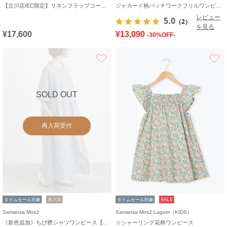
【立川店/EC限定】リネンフラップコートワンピース
ジャカード柄パッチワークフリルワンピース
レビュー
5.0
（2）
を見る
¥17,600
¥13,090
-30%OFF-
お気に入り
SOLD OUT
再入荷受付
タイムセール対象
再入荷
タイムセール対象
SALE
Samansa Mos2
Samansa Mos2 Lagom（KIDS）
《新色追加》ちび襟シャツワンピース【WEB限定】
☆シャーリング花柄ワンピース