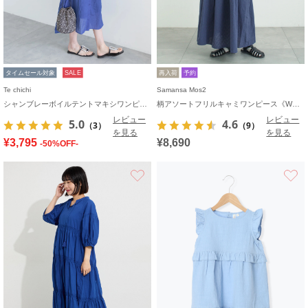
タイムセール対象
SALE
再入荷
予約
Te chichi
Samansa Mos2
シャンブレーボイルテントマキシワンピース
柄アソートフリルキャミワンピース《WEB限定カラーあり》
レビュー
レビュー
5.0
4.6
（3）
（9）
を見る
を見る
¥3,795
¥8,690
-50%OFF-
お気に入り