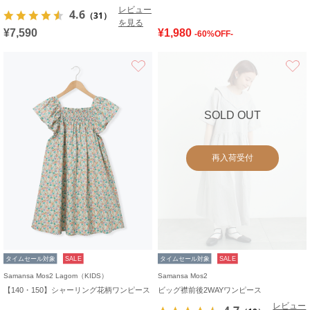
レビュー
4.6
（31）
を見る
¥7,590
¥1,980
-60%OFF-
お気に入り
SOLD OUT
再入荷受付
タイムセール対象
SALE
タイムセール対象
SALE
Samansa Mos2 Lagom（KIDS）
Samansa Mos2
【140・150】シャーリング花柄ワンピース
ビッグ襟前後2WAYワンピース
レビュー