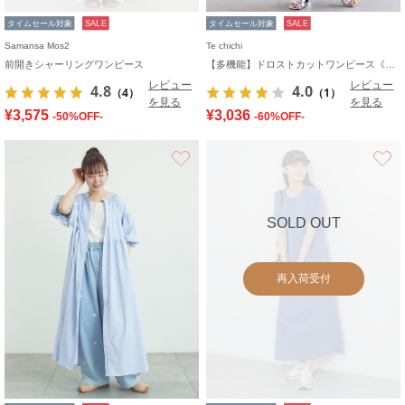
タイムセール対象
SALE
タイムセール対象
SALE
Samansa Mos2
Te chichi
前開きシャーリングワンピース
【多機能】ドロストカットワンピース《2026 SUMMER LOOK item》
レビュー
レビュー
4.8
4.0
（4）
（1）
を見る
を見る
¥3,575
¥3,036
-50%OFF-
-60%OFF-
お気に入り
SOLD OUT
再入荷受付