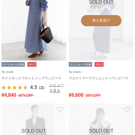
SOLD OUT
再入荷受付
タイムセール対象
SALE
タイムセール対象
SALE
Te chichi
Te chichi
サイドホックフロントジップワンピース
ウエストマークデニムシャツワンピース
レビュー
4.5
（2）
を見る
¥4,840
¥6,600
-60%OFF-
-50%OFF-
お気に入り
SOLD OUT
SOLD OUT