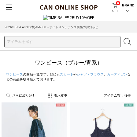
0
BRAND
カート
2026/07/29 ■【お知らせ】ヤマト運輸の配送遅延・停止について
ワンピース（ブルー/青系）
ワンピース
の商品一覧です。他にも
スカート
や
シャツ・ブラウス
、
カーディガン
な
どの商品を取り揃えております。
さらに絞り込む
表示変更
アイテム数：
49
件