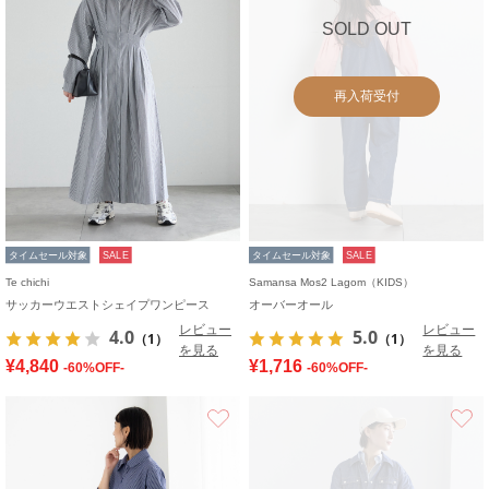
SOLD OUT
再入荷受付
タイムセール対象
SALE
タイムセール対象
SALE
Te chichi
Samansa Mos2 Lagom（KIDS）
サッカーウエストシェイプワンピース
オーバーオール
レビュー
レビュー
4.0
5.0
（1）
（1）
を見る
を見る
¥4,840
¥1,716
-60%OFF-
-60%OFF-
お気に入り