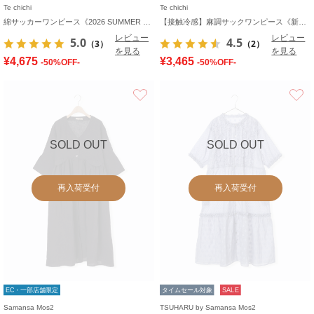
Te chichi
Te chichi
綿サッカーワンピース《2026 SUMMER LOOK item》
【接触冷感】麻調サックワンピース《新色追加》
レビュー
レビュー
5.0
4.5
（3）
（2）
を見る
を見る
¥4,675
¥3,465
-50%OFF-
-50%OFF-
お気に入り
SOLD OUT
SOLD OUT
再入荷受付
再入荷受付
EC・一部店舗限定
タイムセール対象
SALE
Samansa Mos2
TSUHARU by Samansa Mos2