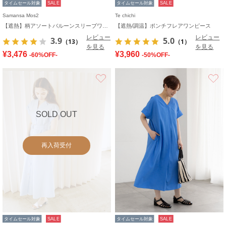
タイムセール対象
SALE
タイムセール対象
SALE
Samansa Mos2
Te chichi
【遮熱】柄アソートバルーンスリーブワンピース
【遮熱/調温】ポンチフレアワンピース
レビュー
レビュー
3.9
5.0
（13）
（1）
を見る
を見る
¥3,476
¥3,960
-60%OFF-
-50%OFF-
お気に入り
SOLD OUT
再入荷受付
タイムセール対象
SALE
タイムセール対象
SALE