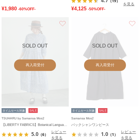
4.7
（19）
を見る
¥1,980
¥4,125
-60%OFF-
-50%OFF-
お気に入り
SOLD OUT
SOLD OUT
再入荷受付
再入荷受付
タイムセール対象
SALE
タイムセール対象
SALE
TSUHARU by Samansa Mos2
Samansa Mos2
【LIBERTY FABRICS】Botanical Language柄ワンピース
バックシャンワンピース
レビュー
レビュー
5.0
1.0
（6）
（1）
を見る
を見る