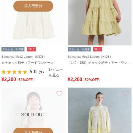
再入荷受付
タイムセール対象
SALE
タイムセール対象
SALE
Samansa Mos2 Lagom（KIDS）
Samansa Mos2 Lagom（KIDS）
☆チェック柄ティアードワンピース
【140・150】チェック柄ティアードワンピース
レビュー
5.0
（1）
を見る
¥2,200
¥2,200
-52%OFF-
-52%OFF-
お気に入り
SOLD OUT
再入荷受付