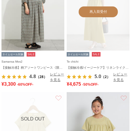
再入荷受付
タイムセール対象
SALE
タイムセール対象
SALE
Samansa Mos2
Te chichi
【接触冷感】柄アソートワンピース《限定カラーあり》
【接触冷感/イージーケア】リネンライクワンピース
レビュー
レビュー
4.8
5.0
（28）
（2）
を見る
を見る
¥3,300
¥4,675
-60%OFF-
-50%OFF-
お気に入り
SOLD OUT