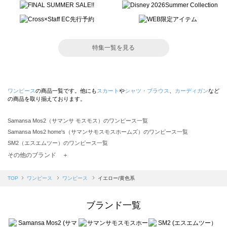
特集一覧を見る
ワンピース
の商品一覧です。他にも
スカート
や
シャツ・ブラウス
、
カーディガン
など
の商品を取り揃えております。
Samansa Mos2（サマンサ モスモス）のワンピース一覧
Samansa Mos2 home's（サマンサモスモスホームズ）のワンピース一覧
SM2（エスエムツー）のワンピース一覧
TSUHARU by Samansa Mos2（ツハルバイサマンサモスモス）のワンピース一覧
その他のブランド ＋
sm2rhythm（サマンサモスモス リズム）のワンピース一覧
Samansa Mos2 blue（サマンサモスモス ブルー）のワンピース一覧
TOP
ワンピース
ワンピース
イエロー/黄色系
Samansa Mos2 Lagom（サマンサモスモス ラーゴム）のワンピース一覧
ehka sopo（エヘカソポ）のワンピース一覧
ブランド一覧
sō4ū（ソウフォーユー）のワンピース一覧
Te chichi（テチチ）のワンピース一覧