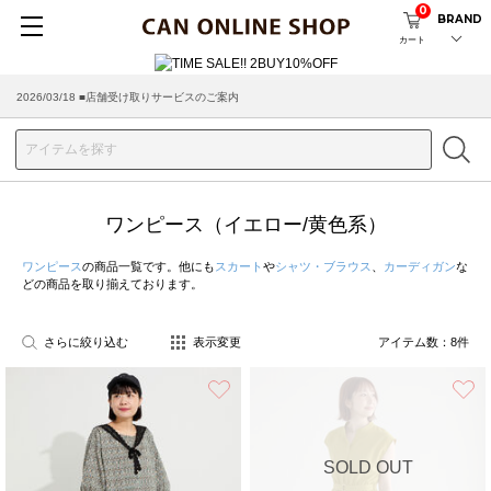
0
BRAND
カート
2026/03/18 ■店舗受け取りサービスのご案内
ワンピース（イエロー/黄色系）
ワンピース
の商品一覧です。他にも
スカート
や
シャツ・ブラウス
、
カーディガン
な
どの商品を取り揃えております。
さらに絞り込む
表示変更
アイテム数：
8
件
お気に入り
SOLD OUT