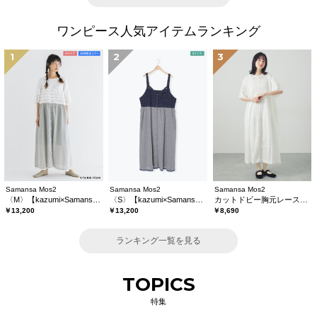
ワンピース人気アイテムランキング
1
2
3
Samansa Mos2
Samansa Mos2
Samansa Mos2
〈M〉【kazumi×Samansa Mos2】キャミワンピース《WEB限定カラーあり》
〈S〉【kazumi×Samansa Mos2】キャミワンピース《WEB限定カラーあり》
カットドビー胸元レースワンピース
￥13,200
￥13,200
￥8,690
ランキング一覧を見る
TOPICS
特集