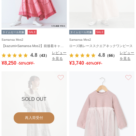
タイムセール対象
SALE
タイムセール対象
SALE
Samansa Mos2
Samansa Mos2
【kazumi×Samansa Mos2】前後着キャミワンピース
ローズ柄レーススクエアネックワンピース
レビュー
レビュー
4.8
4.8
（43）
（66）
を見る
を見る
¥8,250
¥3,740
-50%OFF-
-60%OFF-
お気に入り
SOLD OUT
再入荷受付