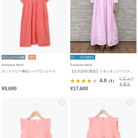
タイムセール対象
NEW
EC・一部店舗限定
Samansa Mos2
Samansa Mos2
カットドビー胸元レースワンピース
【立川店/EC限定】リネンタックパフスリーブワンピース
レビュー
4.0
（1）
を見る
¥8,690
¥17,600
お気に入り