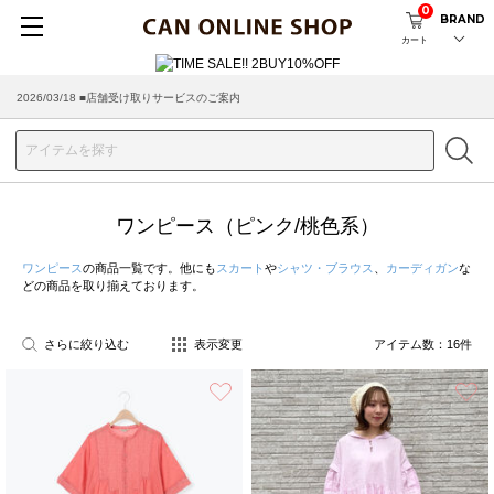
0
BRAND
カート
2026/03/18 ■店舗受け取りサービスのご案内
ワンピース（ピンク/桃色系）
ワンピース
の商品一覧です。他にも
スカート
や
シャツ・ブラウス
、
カーディガン
な
どの商品を取り揃えております。
さらに絞り込む
表示変更
アイテム数：
16
件
お気に入り