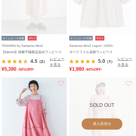
タイムセール対象
SALE
タイムセール対象
SALE
TSUHARU by Samansa Mos2
Samansa Mos2 Lagom（KIDS）
【tukuroi】綿麻平織製品染めワンピース
ヨークフリル花柄ワンピース
レビュー
レビュー
4.5
5.0
（2）
（1）
を見る
を見る
¥5,390
¥1,980
-50%OFF-
-60%OFF-
お気に入り
SOLD OUT
再入荷受付