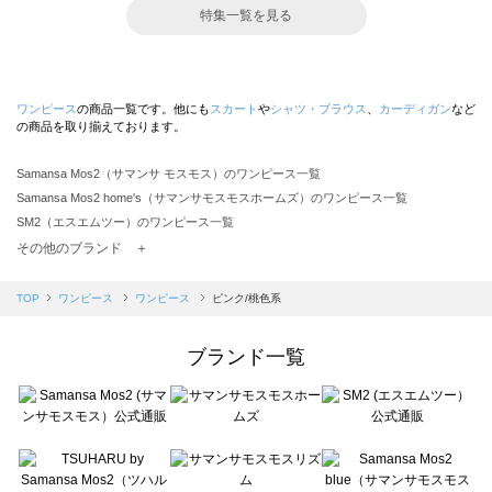
特集一覧を見る
ワンピース
の商品一覧です。他にも
スカート
や
シャツ・ブラウス
、
カーディガン
など
の商品を取り揃えております。
Samansa Mos2（サマンサ モスモス）のワンピース一覧
Samansa Mos2 home's（サマンサモスモスホームズ）のワンピース一覧
SM2（エスエムツー）のワンピース一覧
TSUHARU by Samansa Mos2（ツハルバイサマンサモスモス）のワンピース一覧
その他のブランド ＋
sm2rhythm（サマンサモスモス リズム）のワンピース一覧
Samansa Mos2 blue（サマンサモスモス ブルー）のワンピース一覧
TOP
ワンピース
ワンピース
ピンク/桃色系
Samansa Mos2 Lagom（サマンサモスモス ラーゴム）のワンピース一覧
ehka sopo（エヘカソポ）のワンピース一覧
ブランド一覧
sō4ū（ソウフォーユー）のワンピース一覧
Te chichi（テチチ）のワンピース一覧
Te chichi CLASSIC（テチチ クラシック）のワンピース一覧
Te chichi TERRASSE（テチチ テラス）のワンピース一覧
Lugnoncure（ルノンキュール）のワンピース一覧
BETTY'S BLUE（べティーズブルー）のワンピース一覧