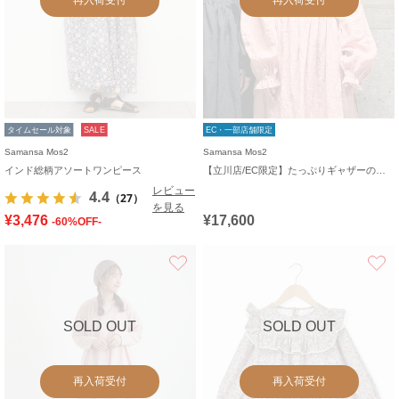
タイムセール対象
SALE
EC・一部店舗限定
Samansa Mos2
Samansa Mos2
インド総柄アソートワンピース
【立川店/EC限定】たっぷりギャザーのリネンワンピース
レビュー
4.4
（27）
を見る
¥3,476
¥17,600
-60%OFF-
お気に入り
SOLD OUT
SOLD OUT
再入荷受付
再入荷受付