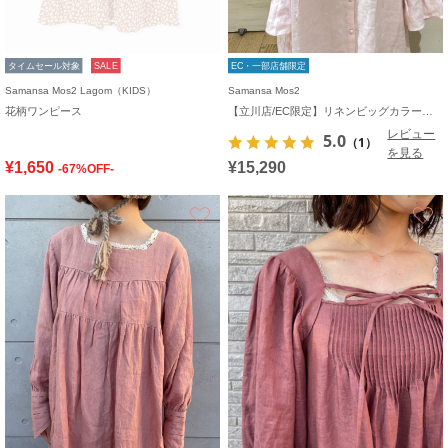
タイムセール対象
SALE
EC・一部店舗限定
Samansa Mos2 Lagom（KIDS）
Samansa Mos2
花柄ワンピース
【立川店/EC限定】リネンビッグカラーワンピース
レビュー
5.0
（1）
を見る
¥1,650
¥15,290
-67%OFF-
お気に入り