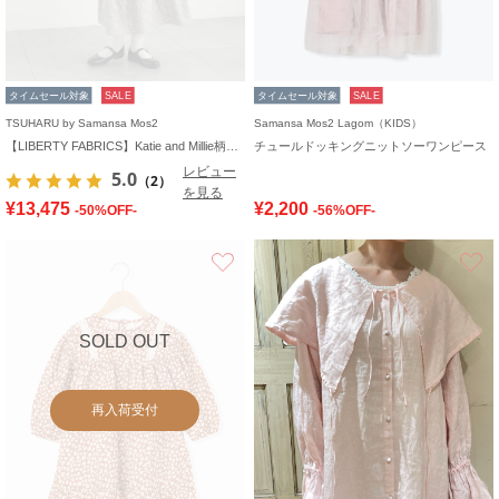
タイムセール対象
SALE
タイムセール対象
SALE
TSUHARU by Samansa Mos2
Samansa Mos2 Lagom（KIDS）
【LIBERTY FABRICS】Katie and Millie柄襟付ワンピース
チュールドッキングニットソーワンピース
レビュー
5.0
（2）
を見る
¥13,475
¥2,200
-50%OFF-
-56%OFF-
お気に入り
SOLD OUT
再入荷受付