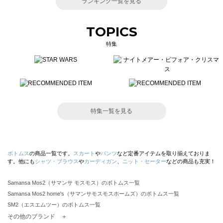
ランキング一覧を見る
TOPICS
特集
特集一覧を見る
ボトムス
の商品一覧です。
スカート
や
パンツ
など定番アイテムを取り揃えておりま
す。他にも
シャツ・ブラウス
や
カーディガン
、
ニット・セーター
などの商品も充実！
Samansa Mos2（サマンサ モスモス）のボトムス一覧
Samansa Mos2 home's（サマンサモスモスホームズ）のボトムス一覧
SM2（エスエムツー）のボトムス一覧
TSUHARU by Samansa Mos2（ツハルバイサマンサモスモス）のボトムス一覧
その他のブランド ＋