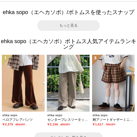
ehka sopo（エヘカソポ）/ボトムスを使ったスナップ
もっと見る
ehka sopo（エヘカソポ）ボトムス人気アイテムランキ
ング
1
2
3
ehka sopo
ehka sopo
ehka sopo
ベロアフレアパンツ
センタープレスツータックスラックス
柄アソートギャザーミニスカート
￥2,376
￥2,156
￥1,617
-60%OFF-
-60%OFF-
-70%OFF-