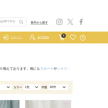
条件から探す
0
ログイン
会員登録
り揃えております。他にも
スカート
や
シャツ・
1色
80件
カラー
件数
お気に入り
お気に入り