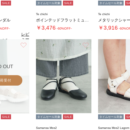
SALE
タイムセール対象
SALE
タイムセール対象
S
Te chichi
Te chichi
ンダル
ポインテッドフラットミュール《2026 SU…
￥3,476
￥3,916
0%OFF-
-60%OFF-
-60%O
レビ
ュー
4.8
（6）
を見
お気に入り
お気に入り
る
D OUT
荷受付
SALE
タイムセール対象
SALE
タイムセール対象
S
Samansa Mos2
Samansa Mos2 Lago