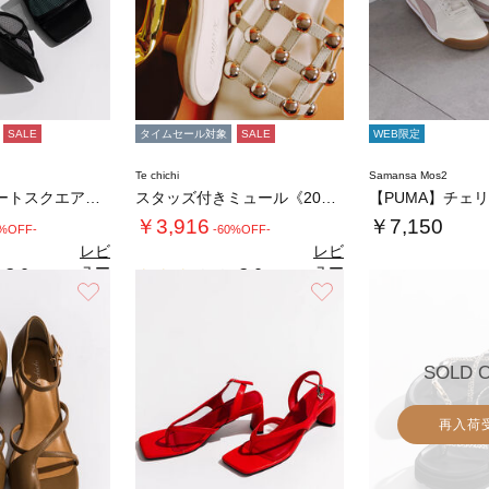
SALE
タイムセール対象
SALE
WEB限定
Te chichi
Samansa Mos2
メッシュアソートスクエアトゥミュール
スタッズ付きミュール《2026 SUMMER…
￥3,916
￥7,150
0%OFF-
-60%OFF-
レビ
レビ
ュー
ュー
3.0
3.0
（1）
（1）
を見
を見
お気に入り
お気に入り
る
る
SOLD 
再入荷