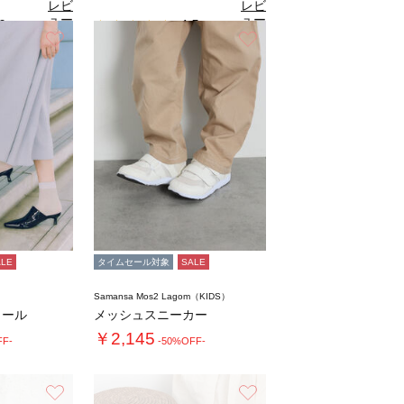
レビ
レビ
ュー
ュー
0
4.5
（1）
（6）
を見
を見
お気に入り
お気に入り
る
る
ALE
タイムセール対象
SALE
Samansa Mos2 Lagom（KIDS）
ュール
メッシュスニーカー
￥2,145
FF-
-50%OFF-
お気に入り
お気に入り