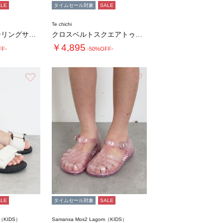
ALE
タイムセール対象
SALE
Te chichi
メタリックシャーリングサンダル《2026 S…
クロスベルトスクエアトゥミュール《2026 …
￥4,895
FF-
-50%OFF-
お気に入り
お気に入り
ALE
タイムセール対象
SALE
m（KIDS）
Samansa Mos2 Lagom（KIDS）