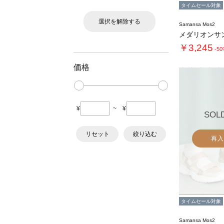
タイムセール対象
選択を解除する
Samansa Mos2
メダリオンサ
￥3,245
-5
価格
¥
~
¥
SOL
リセット
絞り込む
再入
タイムセール対象
Samansa Mos2