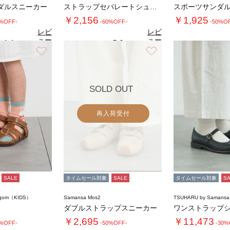
ダルスニーカー
ストラップセパレートシューズ
スポーツサンダ
￥2,156
￥1,925
0%OFF-
-60%OFF-
-50%O
レビ
レビ
ュー
ュー
4.4
5.0
（5）
（3）
を見
を見
お気に入り
お気に入り
る
る
SOLD OUT
再入荷受付
SALE
タイムセール対象
SALE
タイムセール対象
S
agom（KIDS）
Samansa Mos2
TSUHARU by Samansa
ダブルストラップスニーカー
ワンストラップ
￥2,695
￥11,473
0%OFF-
-50%OFF-
-30%