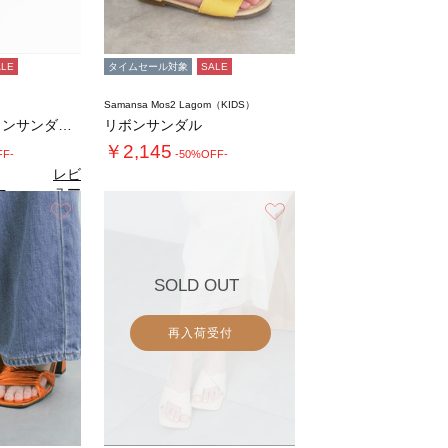
ALE
タイムセール対象
SALE
Samansa Mos2 Lagom（KIDS）
フットベットラインサンダル《2026 SUM…
リボンサンダル
￥2,145
FF-
-50%OFF-
レビ
ュー
5
（2）
を見
お気に入り
お気に入り
る
SOLD OUT
再入荷受付