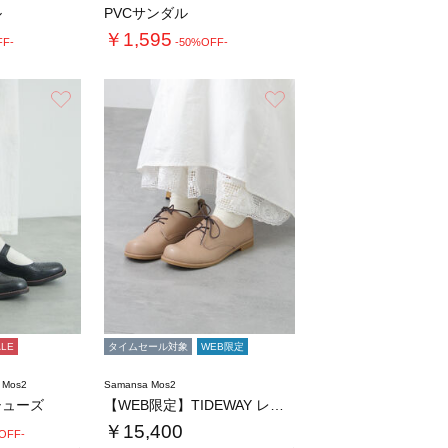
ル
PVCサンダル
￥1,595
FF-
-50%OFF-
お気に入り
お気に入り
ALE
タイムセール対象
WEB限定
 Mos2
Samansa Mos2
シューズ
【WEB限定】TIDEWAY レースアップシ…
￥15,400
OFF-