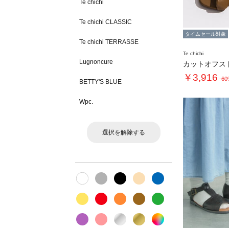
Te chichi
Te chichi CLASSIC
タイムセール対象
Te chichi TERRASSE
Te chichi
Lugnoncure
￥3,916
-6
BETTY'S BLUE
Wpc.
選択を解除する