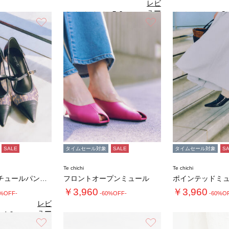
レビ
ュー
5.0
3.
（3）
を見
お気に入り
お気に入り
る
SALE
タイムセール対象
SALE
タイムセール対象
S
Te chichi
Te chichi
ポインテッドチュールパンプス
フロントオープンミュール
ポインテッドミ
￥3,960
￥3,960
0%OFF-
-60%OFF-
-60%O
レビ
ュー
4.0
（2）
を見
お気に入り
お気に入り
る