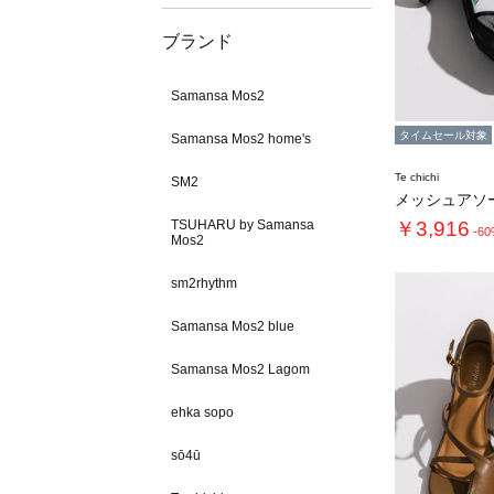
ブランド
Samansa Mos2
タイムセール対象
Samansa Mos2 home's
Te chichi
SM2
TSUHARU by Samansa
￥3,916
-6
Mos2
sm2rhythm
Samansa Mos2 blue
Samansa Mos2 Lagom
ehka sopo
sō4ū