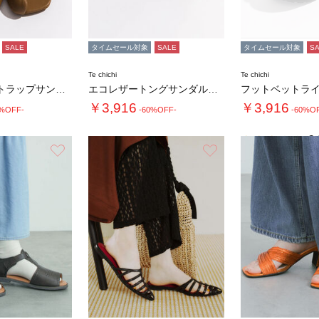
SALE
タイムセール対象
SALE
タイムセール対象
S
Te chichi
Te chichi
カットオフストラップサンダル《2026 SU…
エコレザートングサンダル《2026 SUMM…
￥3,916
￥3,916
0%OFF-
-60%OFF-
-60%O
2.
お気に入り
お気に入り