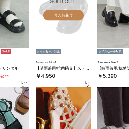
SOLD OUT
再入荷受付
SALE
タイムセール対象
タイムセール対象
Samansa Mos2
Samansa Mos2
トサンダル
【晴雨兼用/抗菌防臭】ストラップシューズ
￥4,950
￥5,390
0%OFF-
レビ
レ
ュー
ビ
4.3
4.
（3）
を見
ュ
お気に入り
お気に入り
4.8
る
（15）
ー
を
見
る