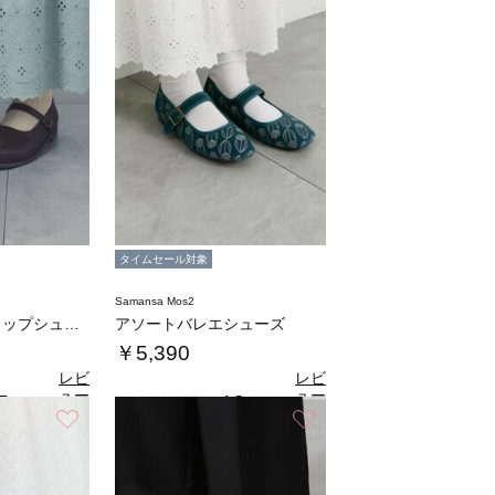
タイムセール対象
Samansa Mos2
メダリオンストラップシューズ
アソートバレエシューズ
￥5,390
レビ
レビ
ュー
ュー
7
4.3
（3）
（3）
を見
を見
お気に入り
お気に入り
る
る