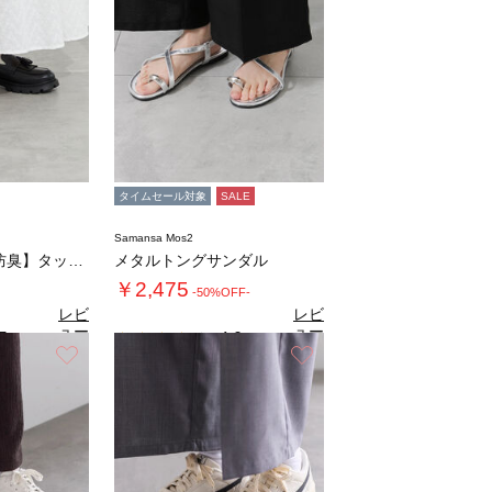
タイムセール対象
SALE
Samansa Mos2
【晴雨兼用/抗菌防臭】タッセルローファー
メタルトングサンダル
￥2,475
-50%OFF-
レビ
レビ
ュー
ュー
5
4.0
（2）
（1）
を見
を見
お気に入り
お気に入り
る
る