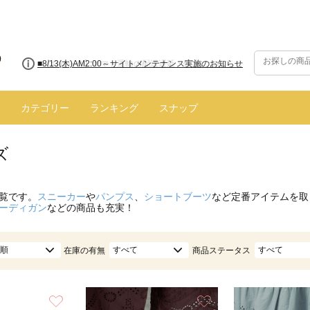
■【お知らせ】ヤマト運輸の配送遅延・停止について
カテゴリー
ランキング
スナップ
ズ
覧です。
スニーカー
や
パンプス
、
ショートブーツ
など定番アイテムを取
ーディガン
などの商品も充実！
順
すべて
すべて
在庫の有無
商品ステータス
お気に入り
お気に入り