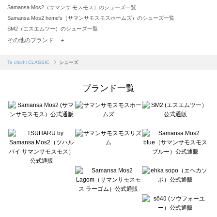
Samansa Mos2（サマンサ モスモス）のシューズ一覧
Samansa Mos2 home's（サマンサモスモスホームズ）のシューズ一覧
SM2（エスエムツー）のシューズ一覧
TSUHARU by Samansa Mos2（ツハルバイサマンサモスモス）のシューズ一覧
その他のブランド ＋
sm2rhythm（サマンサモスモス リズム）のシューズ一覧
Samansa Mos2 blue（サマンサモスモス ブルー）のシューズ一覧
Te chichi CLASSIC
シューズ
Samansa Mos2 Lagom（サマンサモスモス ラーゴム）のシューズ一覧
ehka sopo（エヘカソポ）のシューズ一覧
ブランド一覧
sō4ū（ソウフォーユー）のシューズ一覧
Te chichi（テチチ）のシューズ一覧
Te chichi CLASSIC（テチチ クラシック）のシューズ一覧
Te chichi TERRASSE（テチチ テラス）のシューズ一覧
Lugnoncure（ルノンキュール）のシューズ一覧
BETTY'S BLUE（べティーズブルー）のシューズ一覧
Wpc.（ワールドパーティー）のシューズ一覧