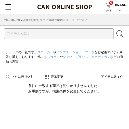
0
BRAND
カート
2026/07/29 ■【お知らせ】ヤマト運輸の配送遅延・停止について
2026/03/18 ■店舗受け取りサービスのご案内
シューズ
の一覧です。
スニーカー
や
パンプス
、
ショートブーツ
など定番アイテムを
取り揃えております。他にも
スカート
や
シャツ・ブラウス
、
カーディガン
などの商
品も充実！
さらに絞り込む
表示変更
アイテム数：
件
条件に一致する商品は見つかりませんでした。
お手数ですが、検索条件を変更してください。