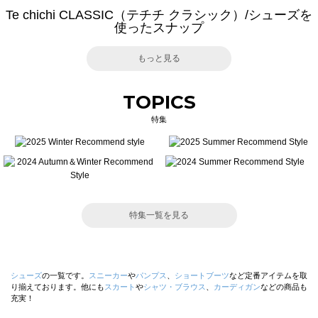
Te chichi CLASSIC（テチチ クラシック）/シューズを
使ったスナップ
もっと見る
TOPICS
特集
特集一覧を見る
シューズ
の一覧です。
スニーカー
や
パンプス
、
ショートブーツ
など定番アイテムを取
り揃えております。他にも
スカート
や
シャツ・ブラウス
、
カーディガン
などの商品も
充実！