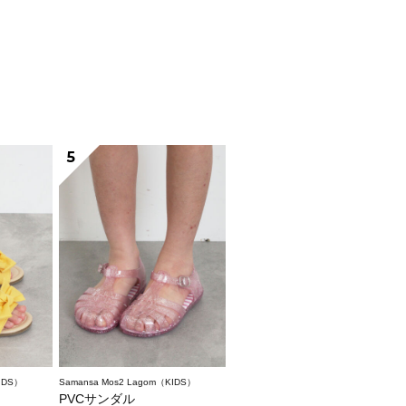
5
IDS）
Samansa Mos2 Lagom（KIDS）
PVCサンダル