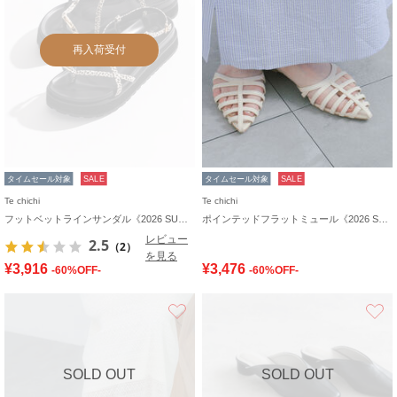
再入荷受付
タイムセール対象
SALE
タイムセール対象
SALE
Te chichi
Te chichi
フットベットラインサンダル《2026 SUMMER LOOK item》
ポインテッドフラットミュール《2026 SUMMER LOOK item》
レビュー
2.5
（2）
を見る
¥3,916
¥3,476
-60%OFF-
-60%OFF-
お気に入り
SOLD OUT
SOLD OUT