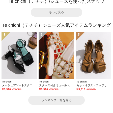
Te chichi（テチチ）/シューズを使ったスナップ
もっと見る
Te chichi（テチチ）シューズ人気アイテムランキング
1
2
3
Te chichi
Te chichi
Te chichi
メッシュアソートスクエアトゥミュール
スタッズ付きミュール《2026 SUMMER LOOK item》
カットオフストラップサンダル《2026 SUMMER LOOK item》
￥3,916
￥3,916
￥3,916
-60%OFF-
-60%OFF-
-60%OFF-
ランキング一覧を見る