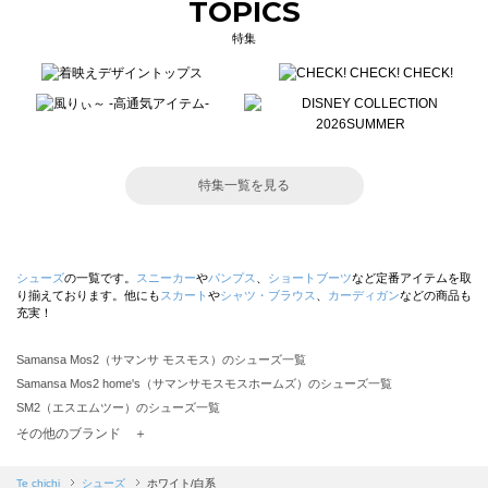
TOPICS
特集
特集一覧を見る
シューズ
の一覧です。
スニーカー
や
パンプス
、
ショートブーツ
など定番アイテムを取
り揃えております。他にも
スカート
や
シャツ・ブラウス
、
カーディガン
などの商品も
充実！
Samansa Mos2（サマンサ モスモス）のシューズ一覧
Samansa Mos2 home's（サマンサモスモスホームズ）のシューズ一覧
SM2（エスエムツー）のシューズ一覧
TSUHARU by Samansa Mos2（ツハルバイサマンサモスモス）のシューズ一覧
その他のブランド ＋
sm2rhythm（サマンサモスモス リズム）のシューズ一覧
Samansa Mos2 blue（サマンサモスモス ブルー）のシューズ一覧
Te chichi
シューズ
ホワイト/白系