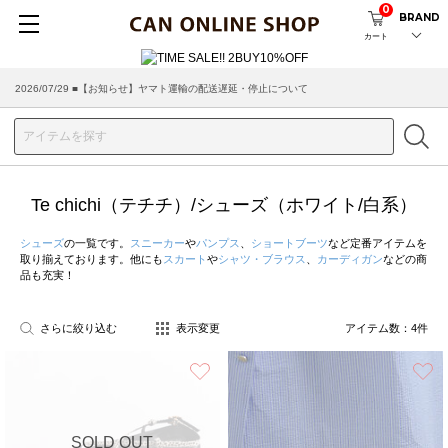
0
BRAND
カート
2026/07/29 ■【お知らせ】ヤマト運輸の配送遅延・停止について
2026/03/18 ■店舗受け取りサービスのご案内
Te chichi（テチチ）/シューズ（ホワイト/白系）
シューズ
の一覧です。
スニーカー
や
パンプス
、
ショートブーツ
など定番アイテムを
取り揃えております。他にも
スカート
や
シャツ・ブラウス
、
カーディガン
などの商
品も充実！
さらに絞り込む
表示変更
アイテム数：
4
件
お気に入り
SOLD OUT