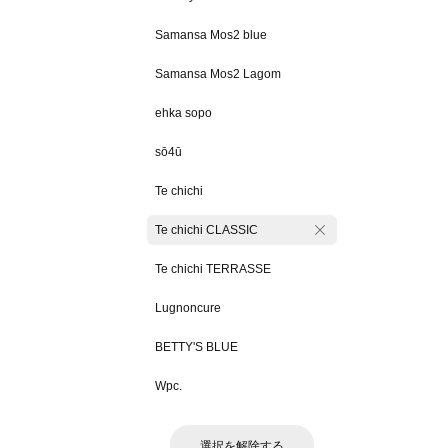
Samansa Mos2 blue
Samansa Mos2 Lagom
ehka sopo
sō4ū
Te chichi
Te chichi CLASSIC
Te chichi TERRASSE
Lugnoncure
BETTY'S BLUE
Wpc.
選択を解除する