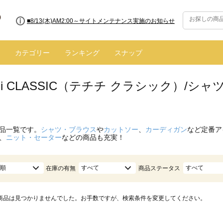
■8/13(木)AM2:00～サイトメンテナンス実施のお知らせ
カテゴリー
ランキング
スナップ
hichi CLASSIC（テチチ クラシック）
品一覧です。
シャツ・ブラウス
や
カットソー
、
カーディガン
など定番ア
、
ニット・セーター
などの商品も充実！
順
すべて
すべて
在庫の有無
商品ステータス
商品は見つかりませんでした。お手数ですが、検索条件を変更してください。