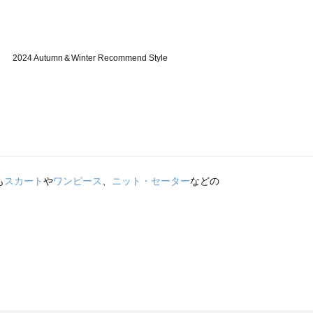
も
スカート
や
ワンピース
、
ニット・セーター
などの