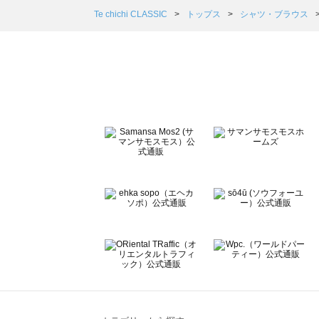
Samansa Mos2 Lagom（サマンサモスモス ラーゴム
Te chichi CLASSIC
トップス
シャツ・ブラウス
ehka sopo（エヘカソポ）のシャツ・ブラウス一覧
sō4ū（ソウフォーユー）のシャツ・ブラウス一覧
Te chichi（テチチ）のシャツ・ブラウス一覧
Te chichi CLASSIC（テチチ クラシック）のシャツ・ブ
Te chichi TERRASSE（テチチ テラス）のシャツ・ブラ
Lugnoncure（ルノンキュール）のシャツ・ブラウス一覧
BETTY'S BLUE（べティーズブルー）のシャツ・ブラウス
Wpc.（ワールドパーティー）のシャツ・ブラウス一覧