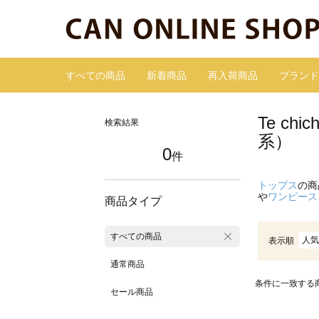
すべての商品
新着商品
再入荷商品
ブランド
Te c
検索結果
系）
0
件
トップス
の商
や
ワンピース
商品タイプ
すべての商品
人気
表示順
通常商品
条件に一致する
セール商品