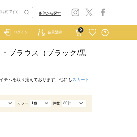
条件から探す
0
ログイン
会員登録
/シャツ・ブラウス（ブラック/黒
イテムを取り揃えております。他にも
スカート
1色
80件
カラー
件数