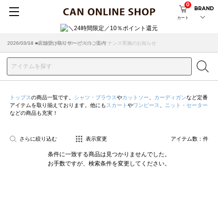
0
BRAND
カート
2026/08/04 ■8/13(木)AM2:00～サイトメンテナンス実施のお知らせ
2026/03/18 ■店舗受け取りサービスのご案内
トップス
の商品一覧です。
シャツ・ブラウス
や
カットソー
、
カーディガン
など定番
アイテムを取り揃えております。他にも
スカート
や
ワンピース
、
ニット・セーター
などの商品も充実！
さらに絞り込む
表示変更
アイテム数：
件
条件に一致する商品は見つかりませんでした。
お手数ですが、検索条件を変更してください。