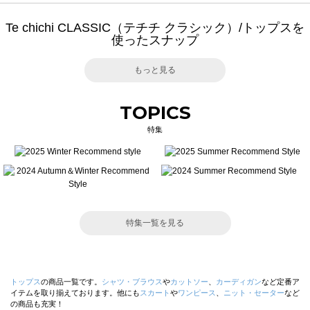
Te chichi CLASSIC（テチチ クラシック）/トップスを
使ったスナップ
もっと見る
TOPICS
特集
特集一覧を見る
トップス
の商品一覧です。
シャツ・ブラウス
や
カットソー
、
カーディガン
など定番ア
イテムを取り揃えております。他にも
スカート
や
ワンピース
、
ニット・セーター
など
の商品も充実！