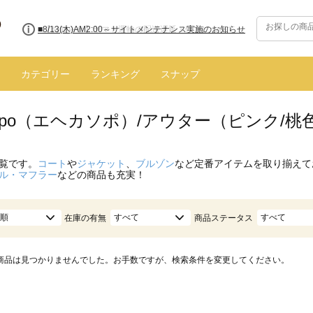
■8/13(木)AM2:00～サイトメンテナンス実施のお知らせ
カテゴリー
ランキング
スナップ
 sopo（エヘカソポ）/アウター（ピンク/桃
覧です。
コート
や
ジャケット
、
ブルゾン
など定番アイテムを取り揃えて
ル・マフラー
などの商品も充実！
順
すべて
すべて
在庫の有無
商品ステータス
商品は見つかりませんでした。お手数ですが、検索条件を変更してください。