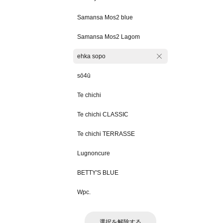
Samansa Mos2 blue
Samansa Mos2 Lagom
ehka sopo
sō4ū
Te chichi
Te chichi CLASSIC
Te chichi TERRASSE
Lugnoncure
BETTY'S BLUE
Wpc.
選択を解除する