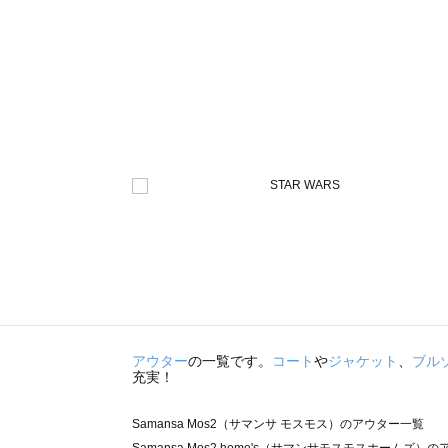
アウター
の一覧です。
コート
や
ジャケット
、
ブル
充実！
Samansa Mos2（サマンサ モスモス）のアウター一覧