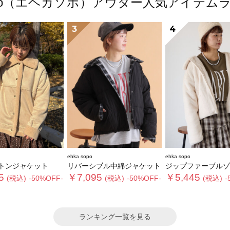
 sopo（エヘカソポ）アウター人気アイテム
3
4
ehka sopo
ehka sopo
トンジャケット
リバーシブル中綿ジャケット
ジップファーブルゾ
5
￥7,095
￥5,445
(税込)
-50%OFF-
(税込)
-50%OFF-
(税込)
-
ランキング一覧を見る