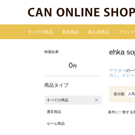
すべての商品
新着商品
再入荷商品
ブランド
ehka
検索結果
0
件
アウター
の一
ガン
、
ストー
商品タイプ
人気
表示順
すべての商品
通常商品
条件に一致する
セール商品