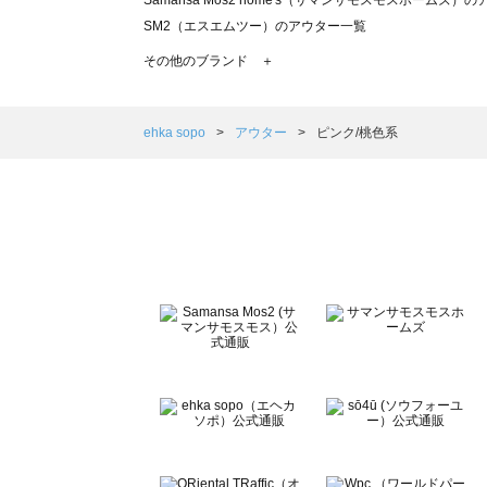
Samansa Mos2 home's（サマンサモスモスホームズ）
SM2（エスエムツー）のアウター一覧
TSUHARU by Samansa Mos2（ツハルバイサマンサ
その他のブランド ＋
sm2rhythm（サマンサモスモス リズム）のアウター一覧
Samansa Mos2 blue（サマンサモスモス ブルー）のア
Samansa Mos2 Lagom（サマンサモスモス ラーゴム）
ehka sopo
アウター
ピンク/桃色系
ehka sopo（エヘカソポ）のアウター一覧
sō4ū（ソウフォーユー）のアウター一覧
Te chichi（テチチ）のアウター一覧
Te chichi CLASSIC（テチチ クラシック）のアウター一覧
Te chichi TERRASSE（テチチ テラス）のアウター一覧
Lugnoncure（ルノンキュール）のアウター一覧
BETTY'S BLUE（べティーズブルー）のアウター一覧
Wpc.（ワールドパーティー）のアウター一覧