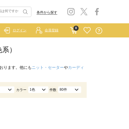
条件から探す
0
ログイン
会員登録
色系）
おります。他にも
ニット・セーター
や
カーディ
1色
80件
カラー
件数