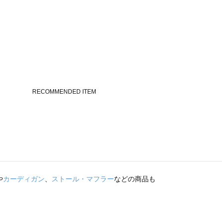
や
カーディガン
、
ストール・マフラー
などの商品も