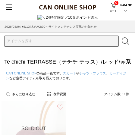
0
BRAND
カート
2026/08/04 ■8/13(木)AM2:00～サイトメンテナンス実施のお知らせ
Te chichi TERRASSE（テチチ テラス）/レッド/赤系
CAN ONLINE SHOP
の商品一覧です。
スカート
や
シャツ・ブラウス
、
カーディガ
ン
など定番アイテムを取り揃えております。
さらに絞り込む
表示変更
アイテム数：
1
件
お気に入り
SOLD OUT