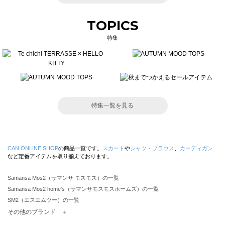
TOPICS
特集
特集一覧を見る
CAN ONLINE SHOP
の商品一覧です。
スカート
や
シャツ・ブラウス
、
カーディガン
など定番アイテムを取り揃えております。
Samansa Mos2（サマンサ モスモス）の一覧
Samansa Mos2 home's（サマンサモスモスホームズ）の一覧
SM2（エスエムツー）の一覧
TSUHARU by Samansa Mos2（ツハルバイサマンサモスモス）の一覧
その他のブランド ＋
sm2rhythm（サマンサモスモス リズム）の一覧