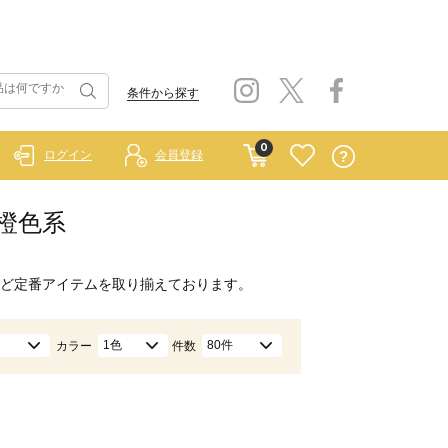
条件から探す
0
ログイン
会員登録
/橙色系
ど定番アイテムを取り揃えております。
1色
80件
カラー
件数