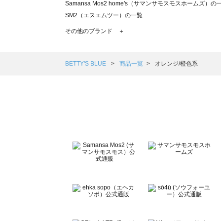
Samansa Mos2 home's（サマンサモスモスホームズ）の
SM2（エスエムツー）の一覧
TSUHARU by Samansa Mos2（ツハルバイサマンサモ
その他のブランド ＋
sm2rhythm（サマンサモスモス リズム）の一覧
Samansa Mos2 blue（サマンサモスモス ブルー）の一覧
Samansa Mos2 Lagom（サマンサモスモス ラーゴム）の
BETTY'S BLUE
商品一覧
オレンジ/橙色系
ehka sopo（エヘカソポ）の一覧
sō4ū（ソウフォーユー）の一覧
Te chichi（テチチ）の一覧
Te chichi CLASSIC（テチチ クラシック）の一覧
Te chichi TERRASSE（テチチ テラス）の一覧
Lugnoncure（ルノンキュール）の一覧
BETTY'S BLUE（べティーズブルー）の一覧
Wpc.（ワールドパーティー）の一覧