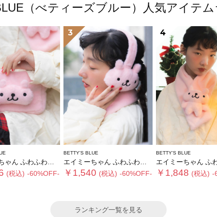
'S BLUE（べティーズブルー）人気アイテ
3
4
UE
BETTY'S BLUE
BETTY'S BLUE
 ふわふわショルダーバッグ
エイミーちゃん ふわふわイヤーマフ
エイミーちゃん ふわふわテ
6
￥1,540
￥1,848
(税込)
-60%OFF-
(税込)
-60%OFF-
(税込)
-
ランキング一覧を見る