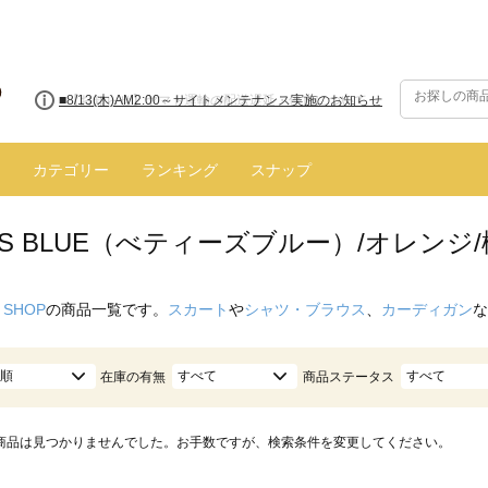
■8/13(木)AM2:00～サイトメンテナンス実施のお知らせ
カテゴリー
ランキング
スナップ
Y'S BLUE（べティーズブルー）/オレンジ
 SHOP
の商品一覧です。
スカート
や
シャツ・ブラウス
、
カーディガン
な
順
すべて
すべて
在庫の有無
商品ステータス
商品は見つかりませんでした。お手数ですが、検索条件を変更してください。