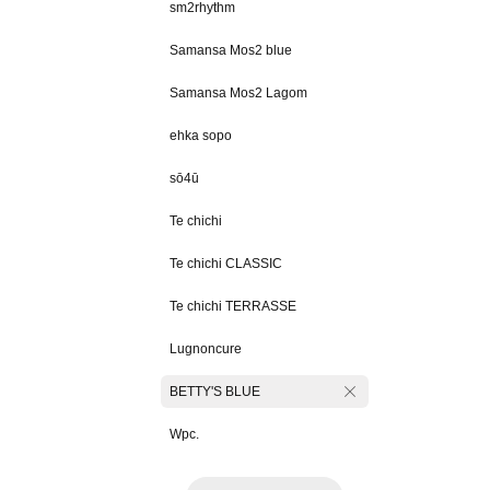
sm2rhythm
Samansa Mos2 blue
Samansa Mos2 Lagom
ehka sopo
sō4ū
Te chichi
Te chichi CLASSIC
Te chichi TERRASSE
Lugnoncure
BETTY'S BLUE
Wpc.