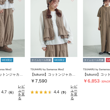
WEB限定
タイムセール対象
WEB限定
タイムセール対象
S
nsa Mos2
TSUHARU by Samansa Mos2
TSUHARU by Samansa
【tukuroi】コットンジャカード製品染め…
【tukuroi】コットンジャカード製品染め…
￥7,590
￥6,853
-30%O
レビ
レビ
ュー
ュー
4.7
4.4
（6）
（9）
を見
を見
る
る