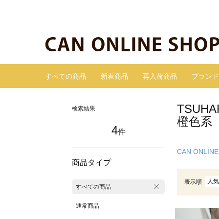
すべての商品
新着商品
再入荷商品
ブランド
TSUH
検索結果
橙色系
4
件
CAN ONLINE
商品タイプ
人気
表示順
すべての商品
通常商品