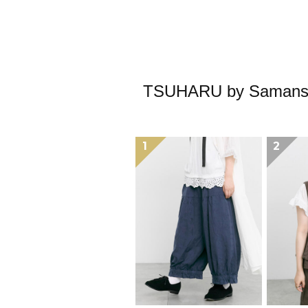
TSUHARU by S
1
2