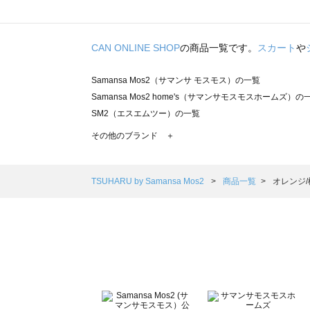
CAN ONLINE SHOP
の商品一覧です。
スカート
や
Samansa Mos2（サマンサ モスモス）の一覧
Samansa Mos2 home's（サマンサモスモスホームズ）の
SM2（エスエムツー）の一覧
TSUHARU by Samansa Mos2（ツハルバイサマンサモ
その他のブランド ＋
sm2rhythm（サマンサモスモス リズム）の一覧
Samansa Mos2 blue（サマンサモスモス ブルー）の一覧
Samansa Mos2 Lagom（サマンサモスモス ラーゴム）の
TSUHARU by Samansa Mos2
商品一覧
オレンジ
ehka sopo（エヘカソポ）の一覧
sō4ū（ソウフォーユー）の一覧
Te chichi（テチチ）の一覧
Te chichi CLASSIC（テチチ クラシック）の一覧
Te chichi TERRASSE（テチチ テラス）の一覧
Lugnoncure（ルノンキュール）の一覧
BETTY'S BLUE（べティーズブルー）の一覧