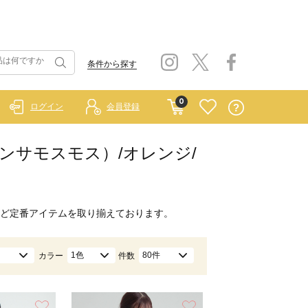
条件から探す
0
ログイン
会員登録
イ サマンサモスモス）/オレンジ/
ど定番アイテムを取り揃えております。
1色
80件
カラー
件数
お気に入り
お気に入り