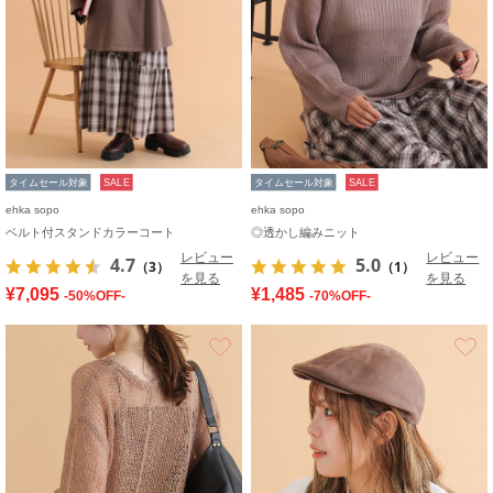
タイムセール対象
SALE
タイムセール対象
SALE
ehka sopo
ehka sopo
ベルト付スタンドカラーコート
◎透かし編みニット
レビュー
レビュー
4.7
5.0
（3）
（1）
を見る
を見る
¥7,095
¥1,485
-50%OFF-
-70%OFF-
お気に入り