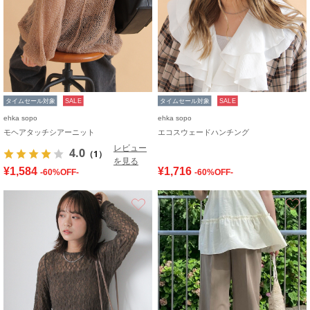
タイムセール対象
SALE
タイムセール対象
SALE
ehka sopo
ehka sopo
モヘアタッチシアーニット
エコスウェードハンチング
レビュー
4.0
（1）
を見る
¥1,584
¥1,716
-60%OFF-
-60%OFF-
お気に入り