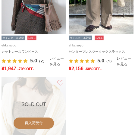
タイムセール対象
SALE
タイムセール対象
SALE
ehka sopo
ehka sopo
カットレースワンピース
センタープレスツータックスラックス
レビュー
レビュー
5.0
5.0
（2）
（1）
を見る
を見る
¥1,947
¥2,156
-70%OFF-
-60%OFF-
お気に入り
SOLD OUT
再入荷受付