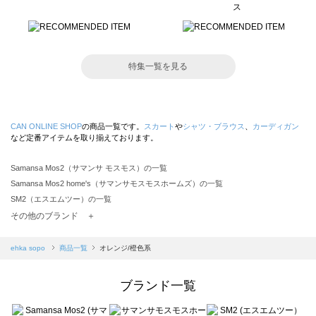
特集一覧を見る
CAN ONLINE SHOP
の商品一覧です。
スカート
や
シャツ・ブラウス
、
カーディガン
など定番アイテムを取り揃えております。
Samansa Mos2（サマンサ モスモス）の一覧
Samansa Mos2 home's（サマンサモスモスホームズ）の一覧
SM2（エスエムツー）の一覧
TSUHARU by Samansa Mos2（ツハルバイサマンサモスモス）の一覧
その他のブランド ＋
sm2rhythm（サマンサモスモス リズム）の一覧
Samansa Mos2 blue（サマンサモスモス ブルー）の一覧
ehka sopo
商品一覧
オレンジ/橙色系
Samansa Mos2 Lagom（サマンサモスモス ラーゴム）の一覧
ehka sopo（エヘカソポ）の一覧
ブランド一覧
sō4ū（ソウフォーユー）の一覧
Te chichi（テチチ）の一覧