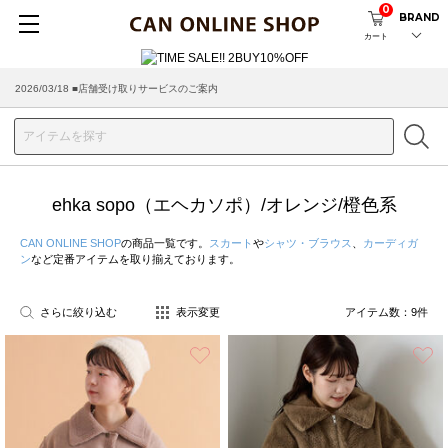
0
BRAND
カート
2026/03/18 ■店舗受け取りサービスのご案内
ehka sopo（エヘカソポ）/オレンジ/橙色系
CAN ONLINE SHOP
の商品一覧です。
スカート
や
シャツ・ブラウス
、
カーディガ
ン
など定番アイテムを取り揃えております。
さらに絞り込む
表示変更
アイテム数：
9
件
お気に入り