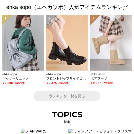
ehka sopo（エヘカソポ）人気アイテムランキング
1
2
3
ehka sopo
ehka sopo
ehka sopo
ギャザーリュック
フロントジップサイドゴアブーツ
ボアブーツ
￥2,596
￥2,475
￥2,277
-60%OFF-
-70%OFF-
-70%OFF-
ランキング一覧を見る
TOPICS
特集