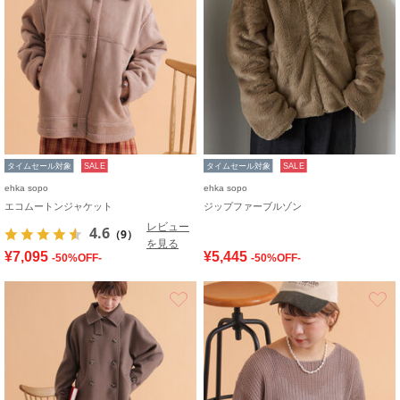
タイムセール対象
SALE
タイムセール対象
SALE
ehka sopo
ehka sopo
エコムートンジャケット
ジップファーブルゾン
レビュー
4.6
（9）
を見る
¥7,095
¥5,445
-50%OFF-
-50%OFF-
お気に入り