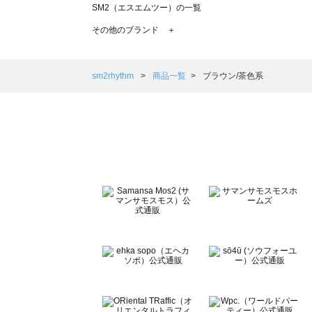
SM2（エスエムツー）の一覧
TSUHARU by Samansa Mos2（ツハルバイサマンサモ
その他のブランド ＋
sm2rhythm（サマンサモスモス リズム）の一覧
Samansa Mos2 blue（サマンサモスモス ブルー）の一覧
Samansa Mos2 Lagom（サマンサモスモス ラーゴム）の
sm2rhythm
商品一覧
ブラウン/茶色系
ehka sopo（エヘカソポ）の一覧
sō4ū（ソウフォーユー）の一覧
Te chichi（テチチ）の一覧
Te chichi CLASSIC（テチチ クラシック）の一覧
Te chichi TERRASSE（テチチ テラス）の一覧
Lugnoncure（ルノンキュール）の一覧
BETTY'S BLUE（べティーズブルー）の一覧
Wpc.（ワールドパーティー）の一覧