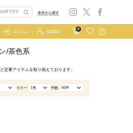
条件から探す
0
ログイン
会員登録
ウン/茶色系
ど定番アイテムを取り揃えております。
1色
80件
カラー
件数