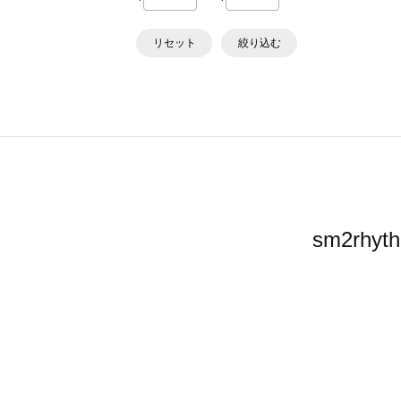
リセット
絞り込む
sm2r