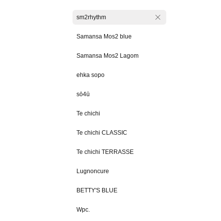
sm2rhythm
Samansa Mos2 blue
Samansa Mos2 Lagom
ehka sopo
sō4ū
Te chichi
Te chichi CLASSIC
Te chichi TERRASSE
Lugnoncure
BETTY'S BLUE
Wpc.