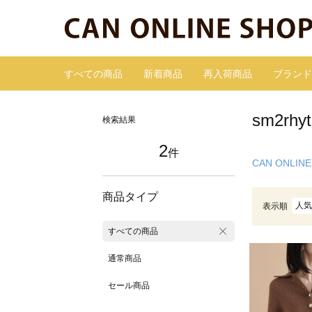
すべての商品
新着商品
再入荷商品
ブランド
sm2r
検索結果
2
件
CAN ONLINE
商品タイプ
人気
表示順
すべての商品
通常商品
セール商品