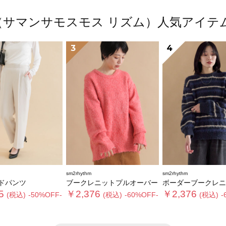
thm（サマンサモスモス リズム）人気アイ
3
4
sm2rhythm
sm2rhythm
ドパンツ
ブークレニットプルオーバー
ボーダーブークレニットプ
5
￥2,376
￥2,376
(税込)
-50%OFF-
(税込)
-60%OFF-
(税込)
-