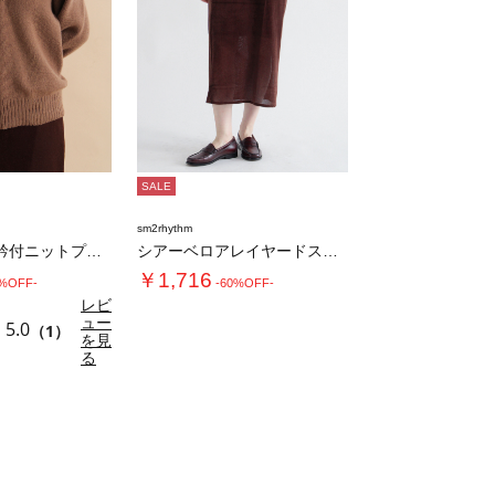
SALE
sm2rhythm
モヘヤライク衿付ニットプルオーバー
シアーベロアレイヤードスカート
￥1,716
0%OFF-
-60%OFF-
レビ
ュー
5.0
（1）
を見
る