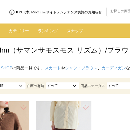
■8/13(木)AM2:00～サイトメンテナンス実施のお知らせ
カテゴリー
ランキング
スナップ
hythm（サマンサモスモス リズム）/ブラ
 SHOP
の商品一覧です。
スカート
や
シャツ・ブラウス
、
カーディガン
な
順
すべて
すべて
在庫の有無
商品ステータス
お気に入り
お気に入り