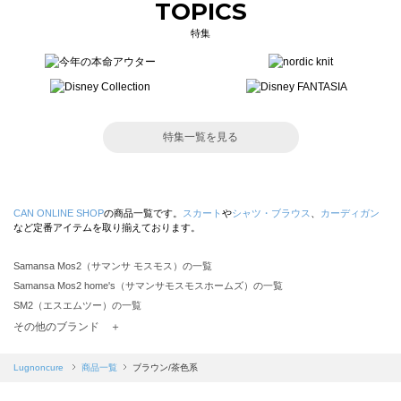
TOPICS
特集
特集一覧を見る
CAN ONLINE SHOP
の商品一覧です。
スカート
や
シャツ・ブラウス
、
カーディガン
など定番アイテムを取り揃えております。
Samansa Mos2（サマンサ モスモス）の一覧
Samansa Mos2 home's（サマンサモスモスホームズ）の一覧
SM2（エスエムツー）の一覧
TSUHARU by Samansa Mos2（ツハルバイサマンサモスモス）の一覧
その他のブランド ＋
sm2rhythm（サマンサモスモス リズム）の一覧
Samansa Mos2 blue（サマンサモスモス ブルー）の一覧
Lugnoncure
商品一覧
ブラウン/茶色系
Samansa Mos2 Lagom（サマンサモスモス ラーゴム）の一覧