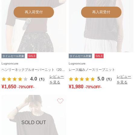
再入荷受付
再入荷受付
タイムセール対象
SALE
タイムセール対象
SALE
Lugnoncure
Lugnoncure
ヘンリーネックプルオーバーニット《2025autumn catalog item》
レース編みノースリーブニット
レビュー
レビュー
4.0
5.0
（1）
（1）
を見る
を見る
¥1,650
¥1,980
-70%OFF-
-70%OFF-
お気に入り
SOLD OUT