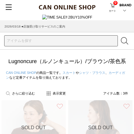
0
BRAND
カート
2026/03/18 ■店舗受け取りサービスのご案内
Lugnoncure（ルノンキュール）/ブラウン/茶色系
CAN ONLINE SHOP
の商品一覧です。
スカート
や
シャツ・ブラウス
、
カーディガ
ン
など定番アイテムを取り揃えております。
さらに絞り込む
表示変更
アイテム数：
3
件
お気に入り
SOLD OUT
SOLD OUT