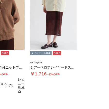
SALE
タイムセール対象
SALE
sm2rhythm
モヘヤライク衿付ニットプルオーバー
シアーベロアレイヤードスカート
￥1,716
0%OFF-
-60%OFF-
レビ
ュー
5.0
（1）
を見
る