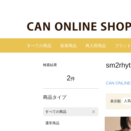
すべての商品
新着商品
再入荷商品
ブランド
sm2r
検索結果
2
件
CAN ONLINE
商品タイプ
人気
表示順
すべての商品
通常商品