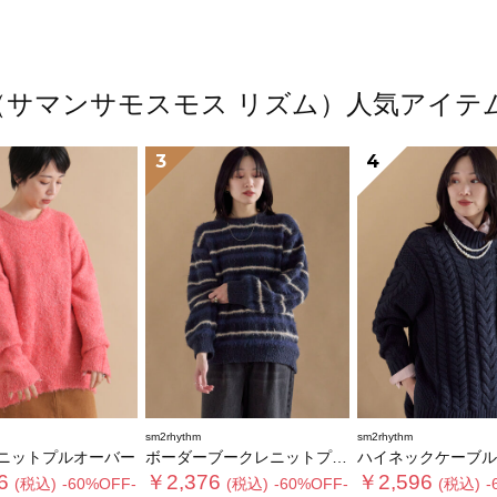
thm（サマンサモスモス リズム）人気アイ
3
4
sm2rhythm
sm2rhythm
ニットプルオーバー
ボーダーブークレニットプルオーバー
ハイネックケーブルニットプ
6
￥2,376
￥2,596
(税込)
-60%OFF-
(税込)
-60%OFF-
(税込)
-