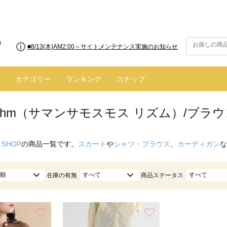
■8/13(木)AM2:00～サイトメンテナンス実施のお知らせ
■【お知らせ】ヤマト運輸の配送遅延・停止について
カテゴリー
ランキング
スナップ
hythm（サマンサモスモス リズム）/ブラ
 SHOP
の商品一覧です。
スカート
や
シャツ・ブラウス
、
カーディガン
な
順
すべて
すべて
在庫の有無
商品ステータス
お気に入り
お気に入り