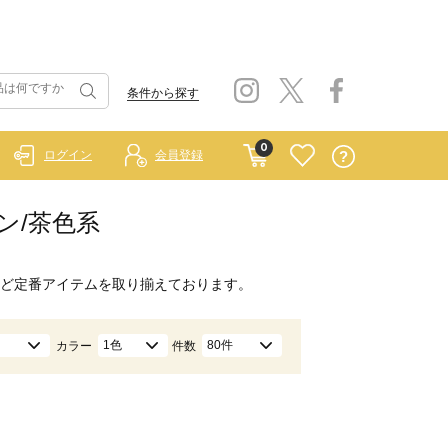
条件から探す
0
ログイン
会員登録
ウン/茶色系
ど定番アイテムを取り揃えております。
1色
80件
カラー
件数