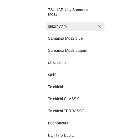
TSUHARU by Samansa
Mos2
sm2rhythm
Samansa Mos2 blue
Samansa Mos2 Lagom
ehka sopo
sō4ū
Te chichi
Te chichi CLASSIC
Te chichi TERRASSE
Lugnoncure
BETTY'S BLUE