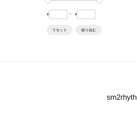
¥
~
¥
リセット
絞り込む
sm2r