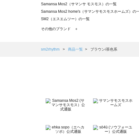
Samansa Mos2（サマンサ モスモス）の一覧
Samansa Mos2 home's（サマンサモスモスホームズ）の
SM2（エスエムツー）の一覧
TSUHARU by Samansa Mos2（ツハルバイサマンサモ
その他のブランド ＋
sm2rhythm（サマンサモスモス リズム）の一覧
Samansa Mos2 blue（サマンサモスモス ブルー）の一覧
Samansa Mos2 Lagom（サマンサモスモス ラーゴム）の
sm2rhythm
商品一覧
ブラウン/茶色系
ehka sopo（エヘカソポ）の一覧
sō4ū（ソウフォーユー）の一覧
Te chichi（テチチ）の一覧
Te chichi CLASSIC（テチチ クラシック）の一覧
Te chichi TERRASSE（テチチ テラス）の一覧
Lugnoncure（ルノンキュール）の一覧
BETTY'S BLUE（べティーズブルー）の一覧
Wpc.（ワールドパーティー）の一覧