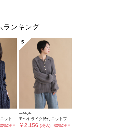
テムランキング
5
sm2rhythm
ルオーバー
モヘヤライク衿付ニットプルオーバー
￥2,156
60%OFF-
(税込)
-60%OFF-