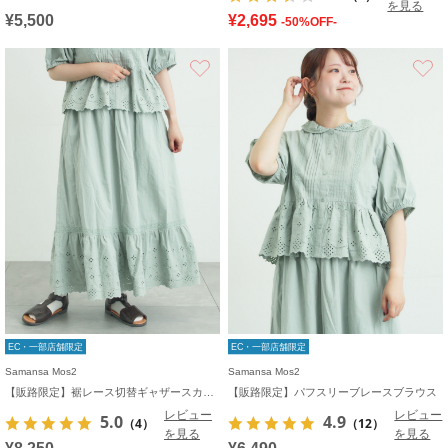
を見る
¥5,500
¥2,695
-50%OFF-
お気に入り
EC・一部店舗限定
EC・一部店舗限定
Samansa Mos2
Samansa Mos2
【販路限定】裾レース切替ギャザースカート
【販路限定】パフスリーブレースブラウス
レビュー
レビュー
5.0
4.9
（4）
（12）
を見る
を見る