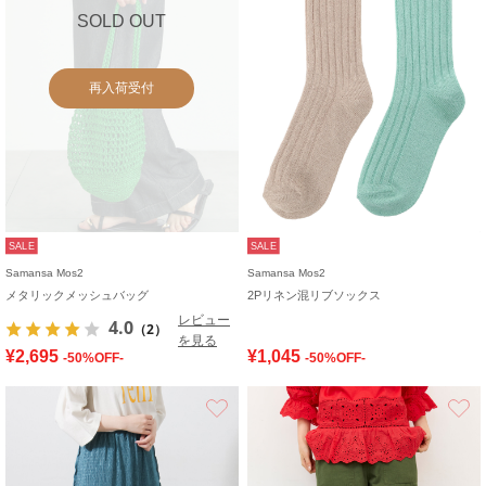
SOLD OUT
再入荷受付
SALE
SALE
Samansa Mos2
Samansa Mos2
メタリックメッシュバッグ
2Pリネン混リブソックス
レビュー
4.0
（2）
を見る
¥2,695
¥1,045
-50%OFF-
-50%OFF-
お気に入り