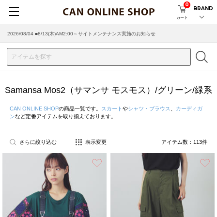
0
BRAND
カート
2026/07/29 ■【お知らせ】ヤマト運輸の配送遅延・停止について
Samansa Mos2（サマンサ モスモス）/グリーン/緑系
CAN ONLINE SHOP
の商品一覧です。
スカート
や
シャツ・ブラウス
、
カーディガ
ン
など定番アイテムを取り揃えております。
さらに絞り込む
表示変更
アイテム数：
113
件
お気に入り