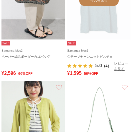
再入荷受付
SALE
SALE
Samansa Mos2
Samansa Mos2
ペーパー編みボーダーカゴバッグ
◇テープヤーンニットビスチェ
レビュー
5.0
（4）
を見る
¥2,596
¥1,595
-60%OFF-
-50%OFF-
お気に入り