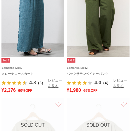
SALE
SALE
Samansa Mos2
Samansa Mos2
メローナロースカート
バックサテンベイカーパンツ
レビュー
レビュー
4.3
4.0
（3）
（4）
を見る
を見る
¥2,376
¥1,980
-60%OFF-
-69%OFF-
お気に入り
SOLD OUT
SOLD OUT