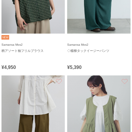
NEW
Samansa Mos2
Samansa Mos2
柄アソート袖フリルブラウス
◇楊柳タックイージーパンツ
¥4,950
¥5,390
お気に入り