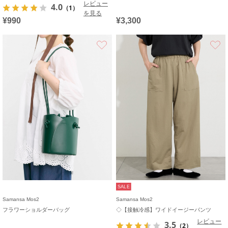
レビュー
4.0
（1）
を見る
¥990
¥3,300
お気に入り
SALE
Samansa Mos2
Samansa Mos2
フラワーショルダーバッグ
◇【接触冷感】ワイドイージーパンツ
レビュー
3.5
（2）