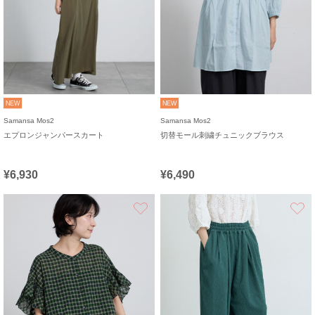
NEW
NEW
Samansa Mos2
Samansa Mos2
エプロンジャンパースカート
切替モール刺繍チュニックブラウス
¥6,930
¥6,490
お気に入り