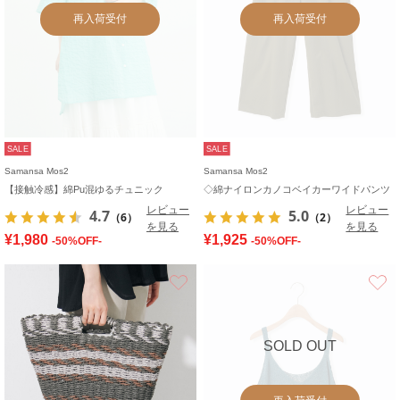
再入荷受付
再入荷受付
SALE
SALE
Samansa Mos2
Samansa Mos2
【接触冷感】綿Pu混ゆるチュニック
◇綿ナイロンカノコベイカーワイドパンツ
レビュー
レビュー
4.7
5.0
（6）
（2）
を見る
を見る
¥1,980
¥1,925
-50%OFF-
-50%OFF-
お気に入り
SOLD OUT