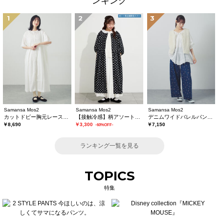
ンキング
1
2
3
Samansa Mos2
Samansa Mos2
Samansa Mos2
カットドビー胸元レースワンピース
【接触冷感】柄アソートワンピース《限定カラーあり》
デニムワイドバレルパンツ〈WEB限定SS・XLサイズ〉
￥8,690
￥3,300
￥7,150
-60%OFF-
ランキング一覧を見る
TOPICS
特集