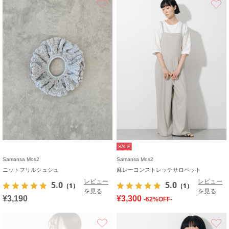
SALE
Samansa Mos2
Samansa Mos2
ニットフリルシュシュ
麻レーヨンストレッチサロペット
レビュー
レビュー
5.0
5.0
（1）
（1）
を見る
を見る
¥3,190
¥3,300
-62%OFF-
お気に入り