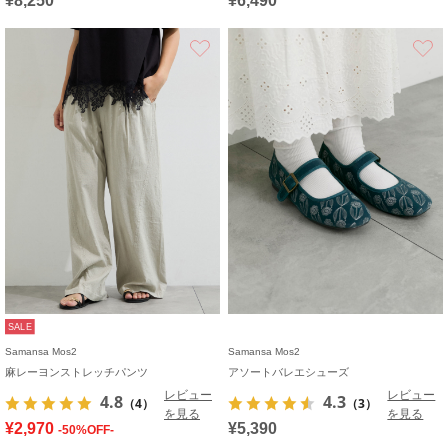
¥8,250
¥6,490
お気に入り
SALE
Samansa Mos2
Samansa Mos2
麻レーヨンストレッチパンツ
アソートバレエシューズ
レビュー
レビュー
4.8
4.3
（4）
（3）
を見る
を見る
¥2,970
¥5,390
-50%OFF-