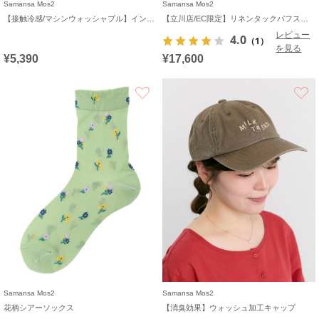
Samansa Mos2
Samansa Mos2
【接触冷感/マシンウォッシャブル】インナーセット半袖ニット
【立川店/EC限定】リネンタックパフスリーブワンピース
レビュー
4.0
（1）
を見る
¥5,390
¥17,600
お気に入り
Samansa Mos2
Samansa Mos2
花柄シアーソックス
【消臭効果】ウォッシュ加工キャップ