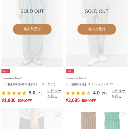
SOLD OUT
SOLD OUT
再入荷受付
再入荷受付
SALE
SALE
Samansa Mos2
Samansa Mos2
◇【接触冷感/吸水速乾/イージーケア】イージーパンツ
◇【接触冷感】ストレッチパンツ
レビュー
レビュー
5.0
4.0
（1）
（1）
を見る
を見る
¥1,980
¥2,695
-50%OFF-
-50%OFF-
お気に入り