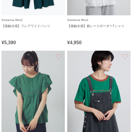
Samansa Mos2
Samansa Mos2
【接触冷感】フレアワイドパンツ
【接触冷感】裾レースボーダーTシャツ
¥5,390
¥4,950
お気に入り