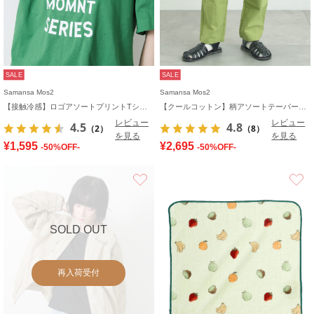
SALE
SALE
Samansa Mos2
Samansa Mos2
【接触冷感】ロゴアソートプリントTシャツ
【クールコットン】柄アソートテーパードパンツ
レビュー
レビュー
4.5
4.8
（2）
（8）
を見る
を見る
¥1,595
¥2,695
-50%OFF-
-50%OFF-
お気に入り
SOLD OUT
再入荷受付