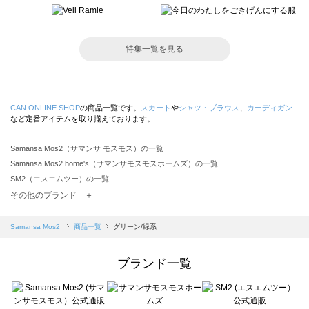
特集一覧を見る
CAN ONLINE SHOP
の商品一覧です。
スカート
や
シャツ・ブラウス
、
カーディガン
など定番アイテムを取り揃えております。
Samansa Mos2（サマンサ モスモス）の一覧
Samansa Mos2 home's（サマンサモスモスホームズ）の一覧
SM2（エスエムツー）の一覧
TSUHARU by Samansa Mos2（ツハルバイサマンサモスモス）の一覧
その他のブランド ＋
sm2rhythm（サマンサモスモス リズム）の一覧
Samansa Mos2 blue（サマンサモスモス ブルー）の一覧
Samansa Mos2
商品一覧
グリーン/緑系
Samansa Mos2 Lagom（サマンサモスモス ラーゴム）の一覧
ehka sopo（エヘカソポ）の一覧
ブランド一覧
sō4ū（ソウフォーユー）の一覧
Te chichi（テチチ）の一覧
Te chichi CLASSIC（テチチ クラシック）の一覧