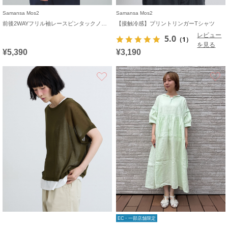
Samansa Mos2
Samansa Mos2
前後2WAYフリル袖レースピンタックノースリブラウス
【接触冷感】プリントリンガーTシャツ
レビュー
5.0
（1）
を見る
¥5,390
¥3,190
お気に入り
EC・一部店舗限定