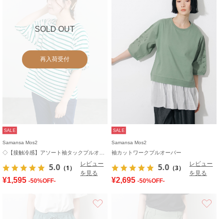
SOLD OUT
再入荷受付
SALE
SALE
Samansa Mos2
Samansa Mos2
◇【接触冷感】アソート袖タックプルオーバー
袖カットワークプルオーバー
レビュー
レビュー
5.0
5.0
（1）
（3）
を見る
を見る
¥1,595
¥2,695
-50%OFF-
-50%OFF-
お気に入り