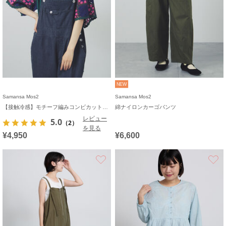
NEW
Samansa Mos2
Samansa Mos2
【接触冷感】モチーフ編みコンビカットソー
綿ナイロンカーゴパンツ
レビュー
5.0
（2）
を見る
¥4,950
¥6,600
お気に入り