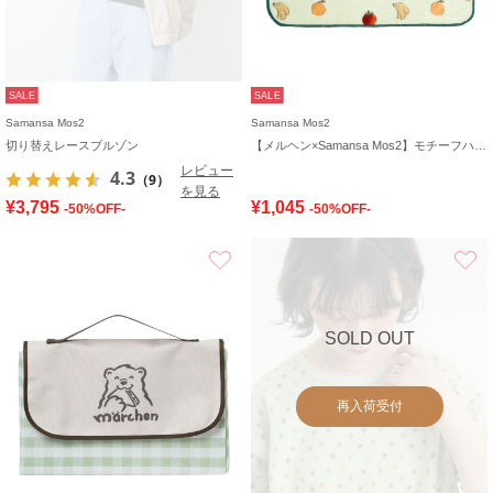
SALE
SALE
Samansa Mos2
Samansa Mos2
切り替えレースブルゾン
【メルヘン×Samansa Mos2】モチーフハンドタオル
レビュー
4.3
（9）
を見る
¥3,795
¥1,045
-50%OFF-
-50%OFF-
お気に入り
SOLD OUT
再入荷受付