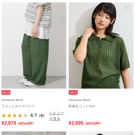
お気に入り
SALE
SALE
Samansa Mos2
Samansa Mos2
てろっとカーブパンツ
針抜きニットポロ
レビュー
4.1
（9）
を見る
¥2,970
¥2,695
-50%OFF-
-50%OFF-
お気に入り