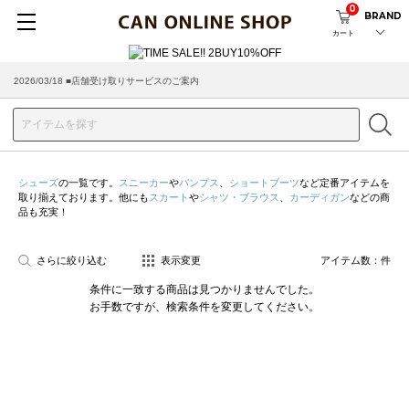
0
BRAND
カート
2026/03/18 ■店舗受け取りサービスのご案内
シューズ
の一覧です。
スニーカー
や
パンプス
、
ショートブーツ
など定番アイテムを
取り揃えております。他にも
スカート
や
シャツ・ブラウス
、
カーディガン
などの商
品も充実！
さらに絞り込む
表示変更
アイテム数：
件
条件に一致する商品は見つかりませんでした。
お手数ですが、検索条件を変更してください。