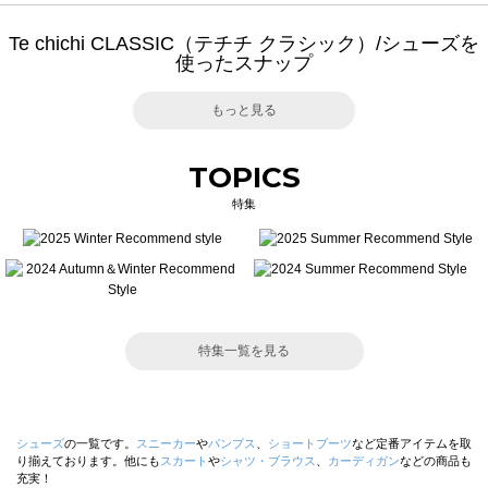
Te chichi CLASSIC（テチチ クラシック）/シューズを
使ったスナップ
もっと見る
TOPICS
特集
特集一覧を見る
シューズ
の一覧です。
スニーカー
や
パンプス
、
ショートブーツ
など定番アイテムを取
り揃えております。他にも
スカート
や
シャツ・ブラウス
、
カーディガン
などの商品も
充実！