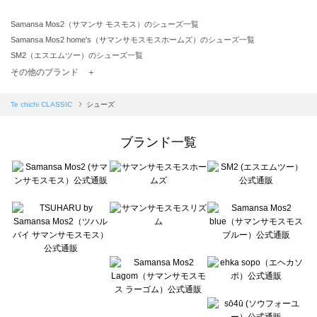
Samansa Mos2（サマンサ モスモス）のシューズ一覧
Samansa Mos2 home's（サマンサモスモスホームズ）のシューズ一覧
SM2（エスエムツー）のシューズ一覧
TSUHARU by Samansa Mos2（ツハルバイサマンサモスモス）のシューズ一覧
その他のブランド ＋
sm2rhythm（サマンサモスモス リズム）のシューズ一覧
Samansa Mos2 blue（サマンサモスモス ブルー）のシューズ一覧
Te chichi CLASSIC
シューズ
Samansa Mos2 Lagom（サマンサモスモス ラーゴム）のシューズ一覧
ehka sopo（エヘカソポ）のシューズ一覧
ブランド一覧
sō4ū（ソウフォーユー）のシューズ一覧
Te chichi（テチチ）のシューズ一覧
Te chichi CLASSIC（テチチ クラシック）のシューズ一覧
Te chichi TERRASSE（テチチ テラス）のシューズ一覧
Lugnoncure（ルノンキュール）のシューズ一覧
BETTY'S BLUE（べティーズブルー）のシューズ一覧
Wpc.（ワールドパーティー）のシューズ一覧