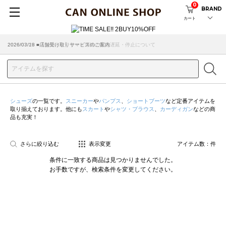
0
BRAND
カート
2026/07/29 ■【お知らせ】ヤマト運輸の配送遅延・停止について
2026/03/18 ■店舗受け取りサービスのご案内
シューズ
の一覧です。
スニーカー
や
パンプス
、
ショートブーツ
など定番アイテムを
取り揃えております。他にも
スカート
や
シャツ・ブラウス
、
カーディガン
などの商
品も充実！
さらに絞り込む
表示変更
アイテム数：
件
条件に一致する商品は見つかりませんでした。
お手数ですが、検索条件を変更してください。