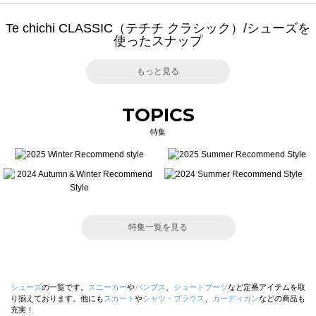
Te chichi CLASSIC（テチチ クラシック）/シューズを
使ったスナップ
もっと見る
TOPICS
特集
特集一覧を見る
シューズ
の一覧です。
スニーカー
や
パンプス
、
ショートブーツ
など定番アイテムを取
り揃えております。他にも
スカート
や
シャツ・ブラウス
、
カーディガン
などの商品も
充実！