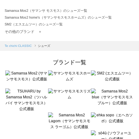
Samansa Mos2（サマンサ モスモス）のシューズ一覧
Samansa Mos2 home's（サマンサモスモスホームズ）のシューズ一覧
SM2（エスエムツー）のシューズ一覧
TSUHARU by Samansa Mos2（ツハルバイサマンサモスモス）のシューズ一覧
その他のブランド ＋
sm2rhythm（サマンサモスモス リズム）のシューズ一覧
Samansa Mos2 blue（サマンサモスモス ブルー）のシューズ一覧
Te chichi CLASSIC
シューズ
Samansa Mos2 Lagom（サマンサモスモス ラーゴム）のシューズ一覧
ehka sopo（エヘカソポ）のシューズ一覧
ブランド一覧
sō4ū（ソウフォーユー）のシューズ一覧
Te chichi（テチチ）のシューズ一覧
Te chichi CLASSIC（テチチ クラシック）のシューズ一覧
Te chichi TERRASSE（テチチ テラス）のシューズ一覧
Lugnoncure（ルノンキュール）のシューズ一覧
BETTY'S BLUE（べティーズブルー）のシューズ一覧
Wpc.（ワールドパーティー）のシューズ一覧