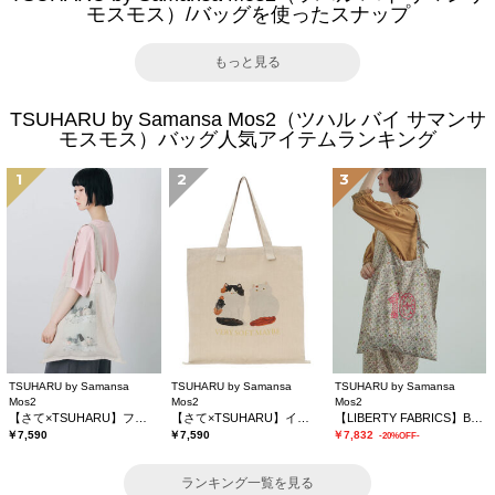
モスモス）/バッグを使ったスナップ
もっと見る
TSUHARU by Samansa Mos2（ツハル バイ サマンサ
モスモス）バッグ人気アイテムランキング
1
2
3
TSUHARU by Samansa
TSUHARU by Samansa
TSUHARU by Samansa
Mos2
Mos2
Mos2
【さて×TSUHARU】フォト柄プリントバッグ
【さて×TSUHARU】イラストプリントバッグ
【LIBERTY FABRICS】Botanical Language柄トートバッグ
￥7,590
￥7,590
￥7,832
-20%OFF-
ランキング一覧を見る