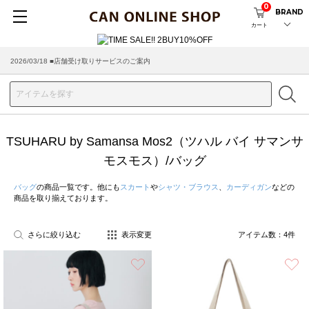
0
BRAND
カート
2026/03/18 ■店舗受け取りサービスのご案内
TSUHARU by Samansa Mos2（ツハル バイ サマンサ
モスモス）/バッグ
バッグ
の商品一覧です。他にも
スカート
や
シャツ・ブラウス
、
カーディガン
などの
商品を取り揃えております。
さらに絞り込む
表示変更
アイテム数：
4
件
お気に入り