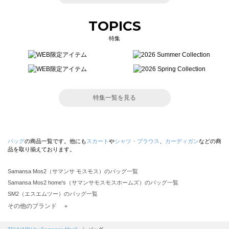
TOPICS
特集
特集一覧を見る
バッグ
の商品一覧です。他にも
スカート
や
シャツ・ブラウス
、
カーディガン
などの商
品を取り揃えております。
Samansa Mos2（サマンサ モスモス）のバッグ一覧
Samansa Mos2 home's（サマンサモスモスホームズ）のバッグ一覧
SM2（エスエムツー）のバッグ一覧
TSUHARU by Samansa Mos2（ツハルバイサマンサモスモス）のバッグ一覧
その他のブランド ＋
sm2rhythm（サマンサモスモス リズム）のバッグ一覧
Samansa Mos2 blue（サマンサモスモス ブルー）のバッグ一覧