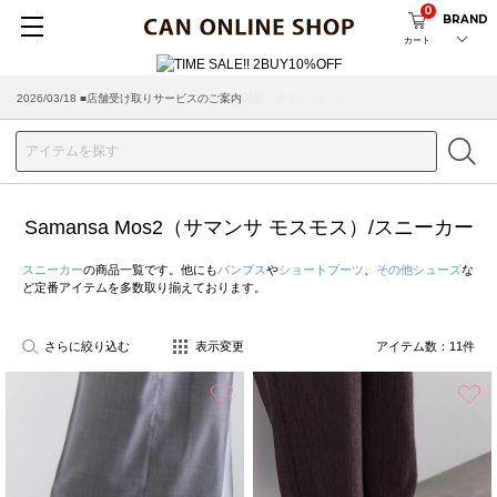
0
BRAND
カート
2026/03/18 ■店舗受け取りサービスのご案内
Samansa Mos2（サマンサ モスモス）/スニーカー
スニーカー
の商品一覧です。他にも
パンプス
や
ショートブーツ
、
その他シューズ
な
ど定番アイテムを多数取り揃えております。
さらに絞り込む
表示変更
アイテム数：
11
件
お気に入り