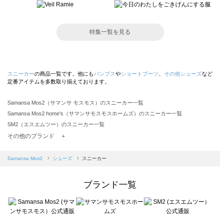
特集一覧を見る
スニーカー
の商品一覧です。他にも
パンプス
や
ショートブーツ
、
その他シューズ
など
定番アイテムを多数取り揃えております。
Samansa Mos2（サマンサ モスモス）のスニーカー一覧
Samansa Mos2 home's（サマンサモスモスホームズ）のスニーカー一覧
SM2（エスエムツー）のスニーカー一覧
TSUHARU by Samansa Mos2（ツハルバイサマンサモスモス）のスニーカー一覧
その他のブランド ＋
sm2rhythm（サマンサモスモス リズム）のスニーカー一覧
Samansa Mos2 blue（サマンサモスモス ブルー）のスニーカー一覧
Samansa Mos2
シューズ
スニーカー
Samansa Mos2 Lagom（サマンサモスモス ラーゴム）のスニーカー一覧
ehka sopo（エヘカソポ）のスニーカー一覧
ブランド一覧
sō4ū（ソウフォーユー）のスニーカー一覧
Te chichi（テチチ）のスニーカー一覧
Te chichi CLASSIC（テチチ クラシック）のスニーカー一覧