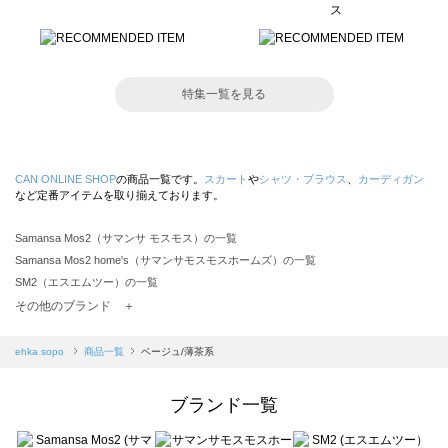
特集一覧を見る
CAN ONLINE SHOP
の商品一覧です。
スカート
や
シャツ・ブラウス
、
カーディガン
など定番アイテムを取り揃えております。
Samansa Mos2（サマンサ モスモス）の一覧
Samansa Mos2 home's（サマンサモスモスホームズ）の一覧
SM2（エスエムツー）の一覧
TSUHARU by Samansa Mos2（ツハルバイサマンサモスモス）の一覧
その他のブランド ＋
sm2rhythm（サマンサモスモス リズム）の一覧
Samansa Mos2 blue（サマンサモスモス ブルー）の一覧
ehka sopo
商品一覧
ベージュ/薄茶系
Samansa Mos2 Lagom（サマンサモスモス ラーゴム）の一覧
ehka sopo（エヘカソポ）の一覧
ブランド一覧
sō4ū（ソウフォーユー）の一覧
Te chichi（テチチ）の一覧