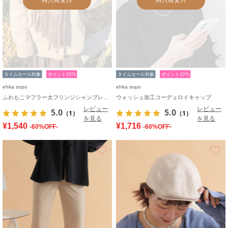
タイムセール対象
ポイント10%
タイムセール対象
ポイント10%
ehka sopo
ehka sopo
ふわもこマフラー太フリンジシャンブレー無地
ウォッシュ加工コーデュロイキャップ
レビュー
レビュー
5.0
5.0
（1）
（1）
を見る
を見る
¥1,540
¥1,716
-60%OFF-
-60%OFF-
お気に入り