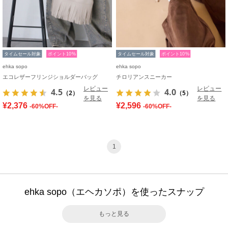
タイムセール対象
ポイント10%
タイムセール対象
ポイント10%
ehka sopo
ehka sopo
エコレザーフリンジショルダーバッグ
チロリアンスニーカー
レビュー
レビュー
4.5
4.0
（2）
（5）
を見る
を見る
¥2,376
¥2,596
-60%OFF-
-60%OFF-
1
ehka sopo（エヘカソポ）を使ったスナップ
もっと見る