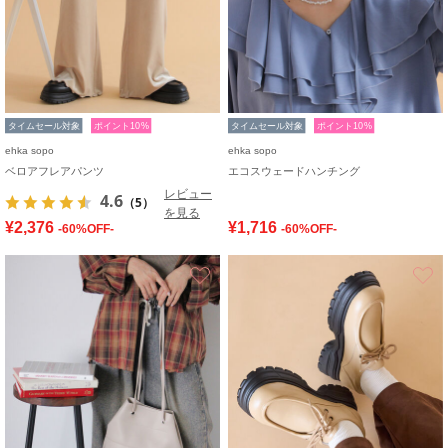
タイムセール対象
ポイント10%
タイムセール対象
ポイント10%
ehka sopo
ehka sopo
ベロアフレアパンツ
エコスウェードハンチング
レビュー
4.6
（5）
を見る
¥2,376
¥1,716
-60%OFF-
-60%OFF-
お気に入り