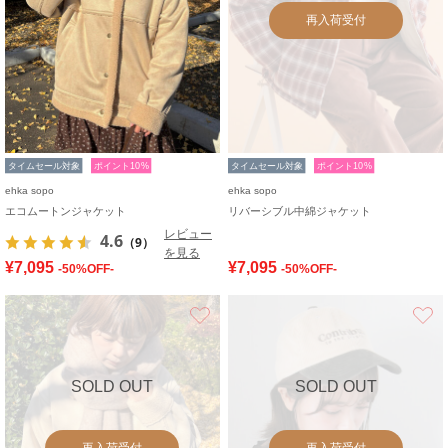
再入荷受付
タイムセール対象
ポイント10%
タイムセール対象
ポイント10%
ehka sopo
ehka sopo
エコムートンジャケット
リバーシブル中綿ジャケット
レビュー
4.6
（9）
を見る
¥7,095
¥7,095
-50%OFF-
-50%OFF-
お気に入り
SOLD OUT
SOLD OUT
再入荷受付
再入荷受付