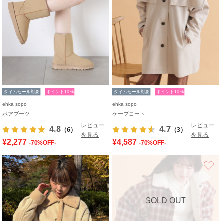
タイムセール対象
ポイント10%
タイムセール対象
ポイント10%
ehka sopo
ehka sopo
ボアブーツ
ケープコート
レビュー
レビュー
4.8
4.7
（6）
（3）
を見る
を見る
¥2,277
¥4,587
-70%OFF-
-70%OFF-
お気に入り
SOLD OUT