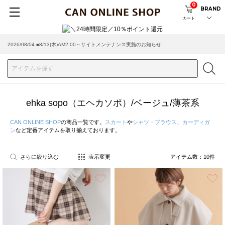
0
BRAND
カート
2026/08/04 ■8/13(木)AM2:00～サイトメンテナンス実施のお知らせ
ehka sopo（エヘカソポ）/ベージュ/薄茶系
CAN ONLINE SHOP
の商品一覧です。
スカート
や
シャツ・ブラウス
、
カーディガ
ン
など定番アイテムを取り揃えております。
さらに絞り込む
表示変更
アイテム数：
10
件
お気に入り