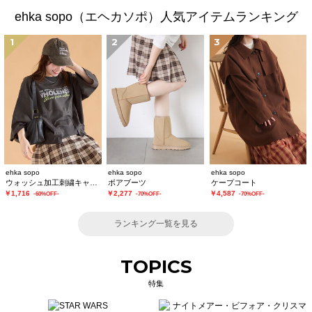
ehka sopo（エヘカソポ）人気アイテムランキング
1
2
3
ehka sopo
ehka sopo
ehka sopo
ウォッシュ加工刺繍キャップ
ボアブーツ
ケープコート
￥1,716
￥2,277
￥4,587
-60%OFF-
-70%OFF-
-70%OFF-
ランキング一覧を見る
TOPICS
特集