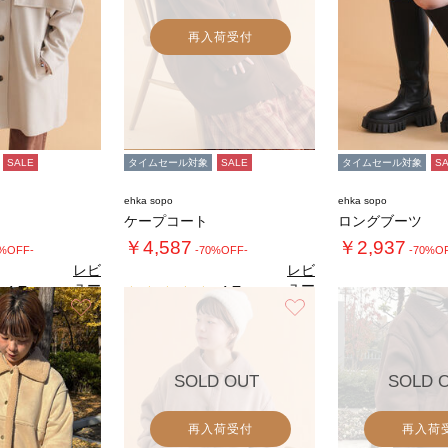
再入荷受付
SALE
タイムセール対象
SALE
タイムセール対象
S
ehka sopo
ehka sopo
ケープコート
ロングブーツ
￥4,587
￥2,937
0%OFF-
-70%OFF-
-70%O
レビ
レビ
ュー
ュー
4.7
4.7
（3）
（3）
を見
を見
お気に入り
お気に入り
る
る
SOLD OUT
SOLD 
再入荷受付
再入荷