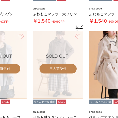
ehka sopo
ehka sopo
ブルゾン
ふわもこマフラー太フリンジシャンブレー無地
￥1,540
￥1,540
0%OFF-
-60%OFF-
-60%O
レビ
ュー
5.0
5.
（1）
を見
お気に入り
お気に入り
る
D OUT
SOLD OUT
荷受付
再入荷受付
SALE
タイムセール対象
SALE
タイムセール対象
S
ehka sopo
ehka sopo
ベルト付スタンドカラーコート
ベルト付スタンドカラーコート