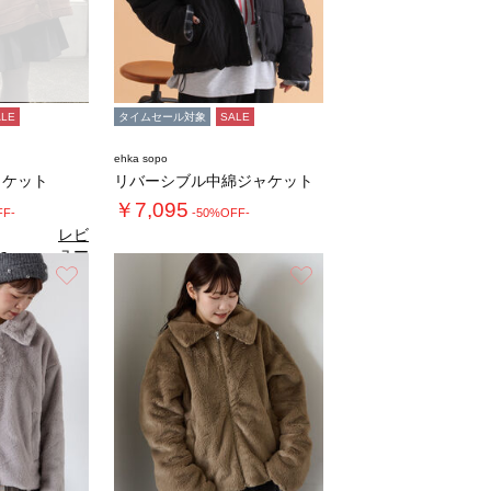
ALE
タイムセール対象
SALE
ehka sopo
ャケット
リバーシブル中綿ジャケット
￥7,095
FF-
-50%OFF-
レビ
ュー
6
（9）
を見
お気に入り
お気に入り
る