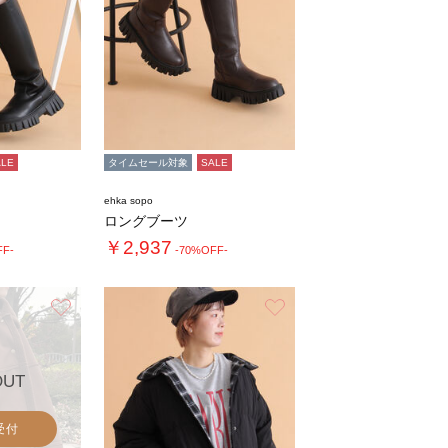
ALE
タイムセール対象
SALE
ehka sopo
ロングブーツ
￥2,937
FF-
-70%OFF-
お気に入り
お気に入り
OUT
受付