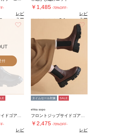
￥1,485
FF-
-70%OFF-
レビ
レビ
ュー
ュー
7
5.0
（3）
（1）
を見
を見
お気に入り
お気に入り
る
る
OUT
受付
ALE
タイムセール対象
SALE
ehka sopo
フロントジップサイドゴアブーツ
フロントジップサイドゴアブーツ
￥2,475
FF-
-70%OFF-
レビ
レビ