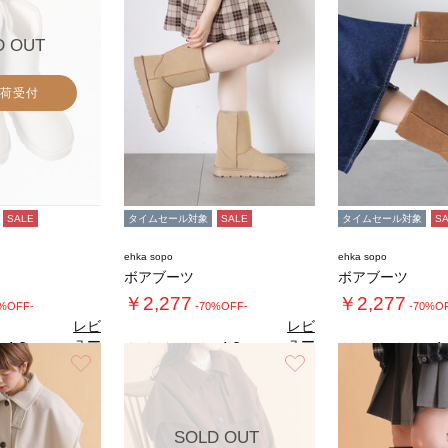
D OUT
荷受付
SALE
タイムセール対象
SALE
タイムセール対象
S
ehka sopo
ehka sopo
ボアブーツ
ボアブーツ
￥2,277
￥2,277
0%OFF-
-70%OFF-
-70%O
レビ
レビ
ュー
ュー
4.8
4.8
4.
（6）
（6）
を見
を見
お気に入り
お気に入り
る
る
SOLD OUT