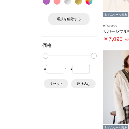
タイムセール対象
選択を解除する
ehka sopo
リバーシブル
￥7,095
-5
価格
¥
~
¥
リセット
絞り込む
タイムセール対象