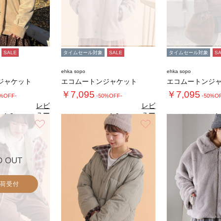
SALE
タイムセール対象
SALE
タイムセール対象
S
ehka sopo
ehka sopo
ジャケット
エコムートンジャケット
エコムートンジ
￥7,095
￥7,095
0%OFF-
-50%OFF-
-50%O
レビ
レビ
ュー
ュー
4.6
4.6
4.
（9）
（9）
を見
を見
お気に入り
お気に入り
る
る
D OUT
荷受付