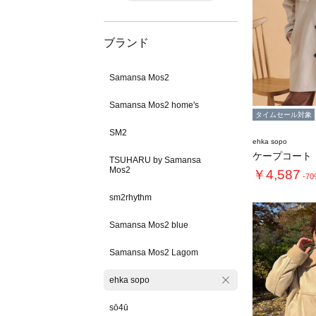
ブランド
Samansa Mos2
Samansa Mos2 home's
タイムセール対象
SM2
ehka sopo
ケープコート
TSUHARU by Samansa
Mos2
￥4,587
-7
sm2rhythm
Samansa Mos2 blue
Samansa Mos2 Lagom
ehka sopo
sō4ū