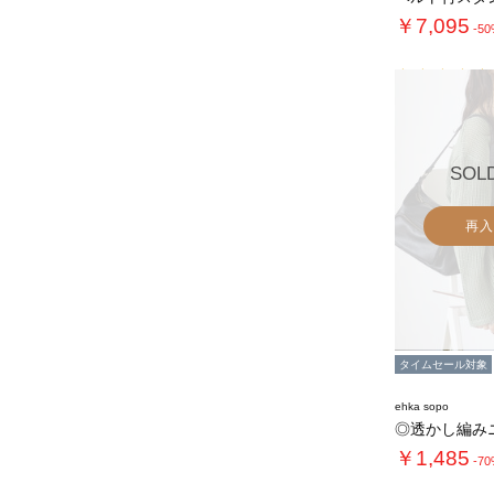
￥7,095
-5
SOL
再入
タイムセール対象
ehka sopo
◎透かし編み
￥1,485
-7