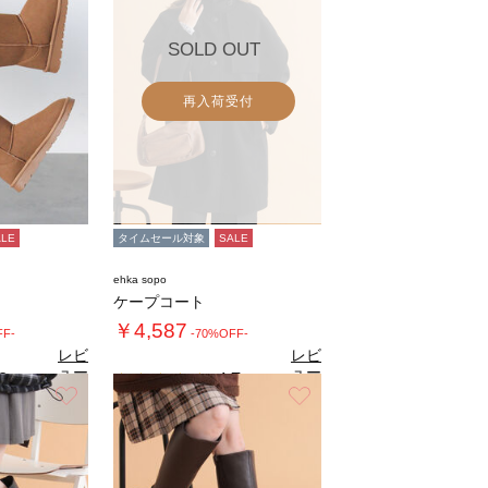
SOLD OUT
再入荷受付
ALE
タイムセール対象
SALE
ehka sopo
ケープコート
￥4,587
FF-
-70%OFF-
レビ
レビ
ュー
ュー
8
4.7
（6）
（3）
を見
を見
お気に入り
お気に入り
る
る