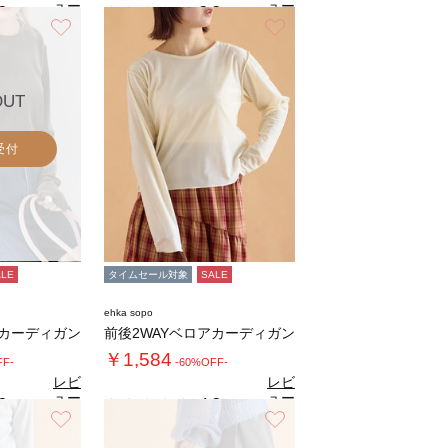
ュー
ュー
3
3.3
（3）
（3）
を見
を見
お気に入り
お気に入り
る
る
OUT
受付
ALE
タイムセール対象
SALE
ehka sopo
アカーディガン
前後2WAYベロアカーディガン
￥1,584
FF-
-60%OFF-
レビ
レビ
ュー
ュー
3
4.3
（4）
（4）
を見
を見
お気に入り
お気に入り
る
る