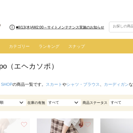
■8/13(木)AM2:00～サイトメンテナンス実施のお知らせ
■【お知らせ】ヤマト運輸の配送遅延・停止について
カテゴリー
ランキング
スナップ
 sopo（エヘカソポ）
 SHOP
の商品一覧です。
スカート
や
シャツ・ブラウス
、
カーディガン
な
順
すべて
すべて
在庫の有無
商品ステータス
お気に入り
お気に入り