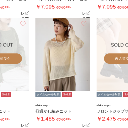
￥7,095
￥7,095
0%OFF-
-50%OFF-
-50%O
レビ
レビ
ュー
ュー
4.7
4.7
4.
（3）
（3）
を見
を見
お気に入り
お気に入り
る
る
D OUT
SOLD 
荷受付
再入荷
SALE
タイムセール対象
SALE
タイムセール対象
S
ehka sopo
ehka sopo
ニット
◎透かし編みニット
￥1,485
￥2,475
0%OFF-
-70%OFF-
-70%O
レビ
レビ