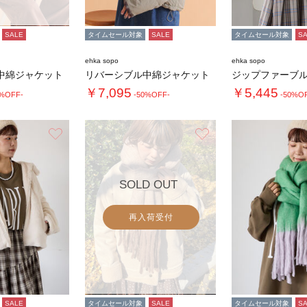
SALE
タイムセール対象
SALE
タイムセール対象
S
ehka sopo
ehka sopo
中綿ジャケット
リバーシブル中綿ジャケット
ジップファーブ
￥7,095
￥5,445
0%OFF-
-50%OFF-
-50%O
お気に入り
お気に入り
SOLD OUT
再入荷受付
SALE
タイムセール対象
SALE
タイムセール対象
S