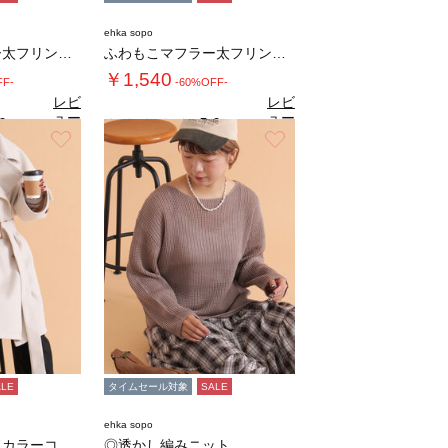
ehka sopo
ふわもこマフラー太フリンジシャンブレー無地
ふわもこマフラー太フリンジシャンブレー無地
￥1,540
FF-
-60%OFF-
レビ
レビ
ュー
ュー
0
5.0
（1）
（1）
を見
を見
お気に入り
お気に入り
る
る
ALE
タイムセール対象
SALE
ehka sopo
ベルト付スタンドカラーコート
◎透かし編みニット