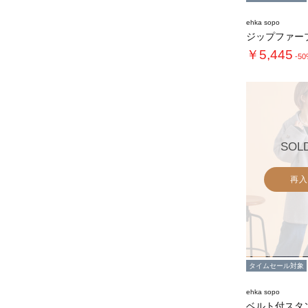
ehka sopo
ジップファー
￥5,445
-5
SOL
再入
タイムセール対象
ehka sopo