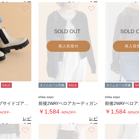
ュー
ュー
5.0
5.0
3.
（1）
（1）
を見
を見
お気に入り
お気に入り
る
る
SOLD OUT
SOLD 
再入荷受付
再入荷
SALE
タイムセール対象
SALE
タイムセール対象
S
ehka sopo
ehka sopo
フロントジップサイドゴアブーツ
前後2WAYベロアカーディガン
前後2WAYベロ
￥1,584
￥1,584
0%OFF-
-60%OFF-
-60%O
レビ
レビ
ュー
ュー
3.3
4.3
4.
（3）
（4）
を見
を見
お気に入り
お気に入り
る
る