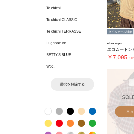
Te chichi
Te chichi CLASSIC
Te chichi TERRASSE
タイムセール対象
Lugnoncure
ehka sopo
エコムートン
BETTY'S BLUE
￥7,095
-5
Wpc.
選択を解除する
SOL
再入