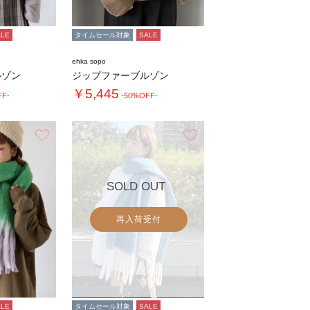
ALE
タイムセール対象
SALE
ehka sopo
ルゾン
ジップファーブルゾン
￥5,445
FF-
-50%OFF-
お気に入り
お気に入り
SOLD OUT
再入荷受付
ALE
タイムセール対象
SALE