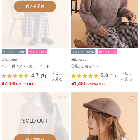
再入荷受付
タイムセール対象
ポイント10%
タイムセール対象
ポイント10%
ehka sopo
ehka sopo
ベルト付スタンドカラーコート
◎透かし編みニット
レビュー
レビュー
4.7
5.0
（3）
（1）
を見る
を見る
¥7,095
¥1,485
-50%OFF-
-70%OFF-
お気に入り
SOLD OUT
再入荷受付