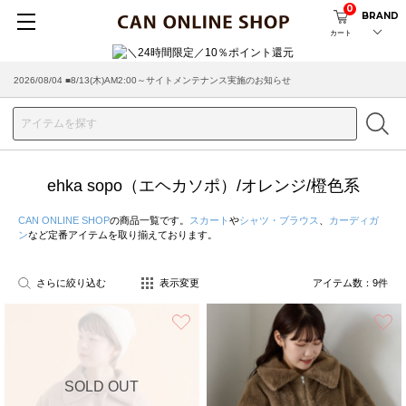
0
BRAND
カート
2026/08/04 ■8/13(木)AM2:00～サイトメンテナンス実施のお知らせ
ehka sopo（エヘカソポ）/オレンジ/橙色系
CAN ONLINE SHOP
の商品一覧です。
スカート
や
シャツ・ブラウス
、
カーディガ
ン
など定番アイテムを取り揃えております。
さらに絞り込む
表示変更
アイテム数：
9
件
お気に入り
SOLD OUT