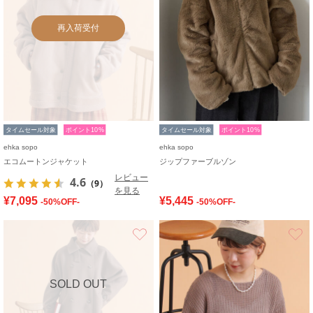
再入荷受付
タイムセール対象
ポイント10%
タイムセール対象
ポイント10%
ehka sopo
ehka sopo
エコムートンジャケット
ジップファーブルゾン
レビュー
4.6
（9）
を見る
¥7,095
¥5,445
-50%OFF-
-50%OFF-
お気に入り
SOLD OUT