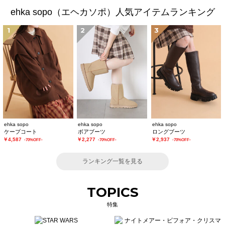
ehka sopo（エヘカソポ）人気アイテムランキング
1
2
3
ehka sopo
ehka sopo
ehka sopo
ケープコート
ボアブーツ
ロングブーツ
￥4,587
￥2,277
￥2,937
-70%OFF-
-70%OFF-
-70%OFF-
ランキング一覧を見る
TOPICS
特集