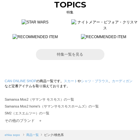
TOPICS
特集
特集一覧を見る
CAN ONLINE SHOP
の商品一覧です。
スカート
や
シャツ・ブラウス
、
カーディガン
など定番アイテムを取り揃えております。
Samansa Mos2（サマンサ モスモス）の一覧
Samansa Mos2 home's（サマンサモスモスホームズ）の一覧
SM2（エスエムツー）の一覧
TSUHARU by Samansa Mos2（ツハルバイサマンサモスモス）の一覧
その他のブランド ＋
sm2rhythm（サマンサモスモス リズム）の一覧
Samansa Mos2 blue（サマンサモスモス ブルー）の一覧
ehka sopo
商品一覧
ピンク/桃色系