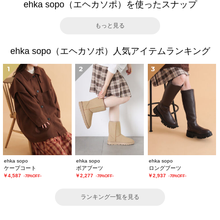
ehka sopo（エヘカソポ）を使ったスナップ
もっと見る
ehka sopo（エヘカソポ）人気アイテムランキング
1
2
3
ehka sopo
ehka sopo
ehka sopo
ケープコート
ボアブーツ
ロングブーツ
￥4,587
￥2,277
￥2,937
-70%OFF-
-70%OFF-
-70%OFF-
ランキング一覧を見る