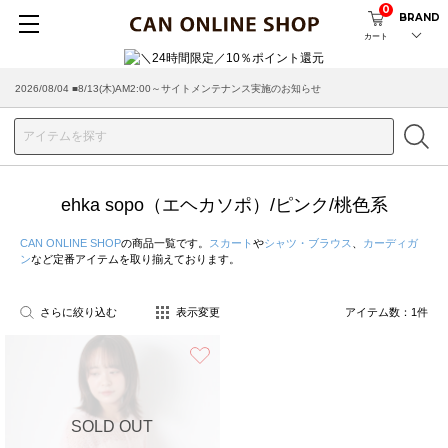
0
BRAND
カート
2026/08/04 ■8/13(木)AM2:00～サイトメンテナンス実施のお知らせ
ehka sopo（エヘカソポ）/ピンク/桃色系
CAN ONLINE SHOP
の商品一覧です。
スカート
や
シャツ・ブラウス
、
カーディガ
ン
など定番アイテムを取り揃えております。
さらに絞り込む
表示変更
アイテム数：
1
件
お気に入り
SOLD OUT