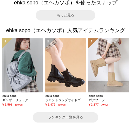
ehka sopo（エヘカソポ）を使ったスナップ
もっと見る
ehka sopo（エヘカソポ）人気アイテムランキング
1
2
3
ehka sopo
ehka sopo
ehka sopo
ギャザーリュック
フロントジップサイドゴアブーツ
ボアブーツ
￥2,596
￥2,475
￥2,277
-60%OFF-
-70%OFF-
-70%OFF-
ランキング一覧を見る