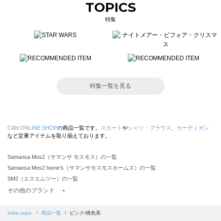
TOPICS
特集
特集一覧を見る
CAN ONLINE SHOP
の商品一覧です。
スカート
や
シャツ・ブラウス
、
カーディガン
など定番アイテムを取り揃えております。
Samansa Mos2（サマンサ モスモス）の一覧
Samansa Mos2 home's（サマンサモスモスホームズ）の一覧
SM2（エスエムツー）の一覧
TSUHARU by Samansa Mos2（ツハルバイサマンサモスモス）の一覧
その他のブランド ＋
sm2rhythm（サマンサモスモス リズム）の一覧
Samansa Mos2 blue（サマンサモスモス ブルー）の一覧
ehka sopo
商品一覧
ピンク/桃色系