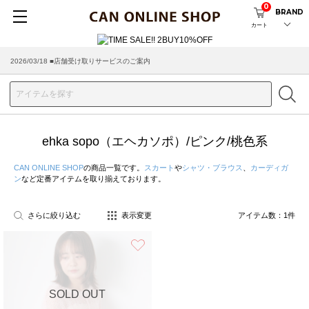
0
BRAND
カート
2026/03/18 ■店舗受け取りサービスのご案内
ehka sopo（エヘカソポ）/ピンク/桃色系
CAN ONLINE SHOP
の商品一覧です。
スカート
や
シャツ・ブラウス
、
カーディガ
ン
など定番アイテムを取り揃えております。
さらに絞り込む
表示変更
アイテム数：
1
件
お気に入り
SOLD OUT