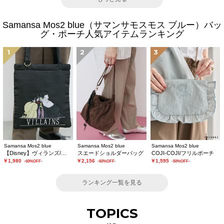
Samansa Mos2 blue（サマンサモスモス ブルー）バッ
グ・ポーチ人気アイテムランキング
1
2
3
Samansa Mos2 blue
Samansa Mos2 blue
Samansa Mos2 blue
【Disney】ヴィランズ/トートバッグ
スエードショルダーバッグ
COJI-COJI/フリルポーチ
￥1,980
￥2,156
￥1,595
-60%OFF-
-60%OFF-
-50%OFF-
ランキング一覧を見る
TOPICS