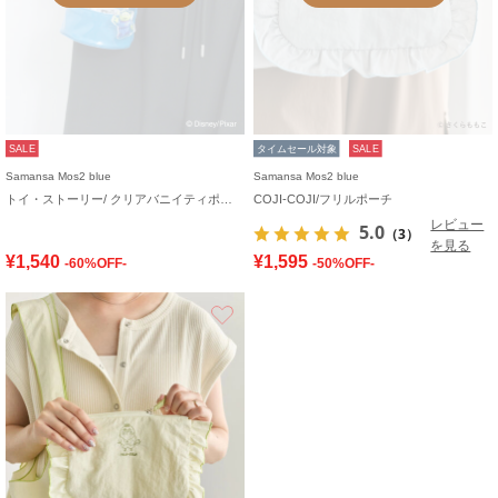
SALE
タイムセール対象
SALE
Samansa Mos2 blue
Samansa Mos2 blue
トイ・ストーリー/ クリアバニイティポシェット
COJI-COJI/フリルポーチ
レビュー
5.0
（3）
を見る
¥1,540
¥1,595
-60%OFF-
-50%OFF-
お気に入り