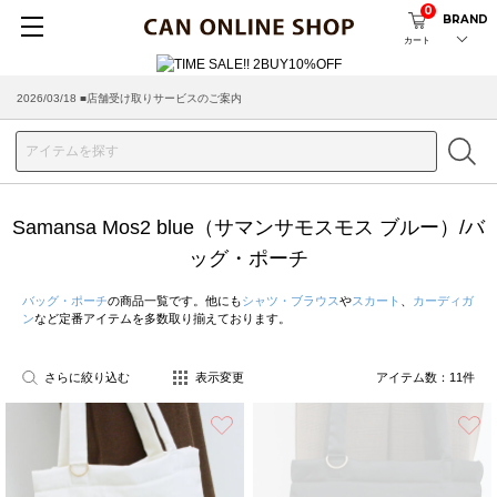
0
BRAND
カート
2026/03/18 ■店舗受け取りサービスのご案内
Samansa Mos2 blue（サマンサモスモス ブルー）/バ
ッグ・ポーチ
バッグ・ポーチ
の商品一覧です。他にも
シャツ・ブラウス
や
スカート
、
カーディガ
ン
など定番アイテムを多数取り揃えております。
さらに絞り込む
表示変更
アイテム数：
11
件
お気に入り