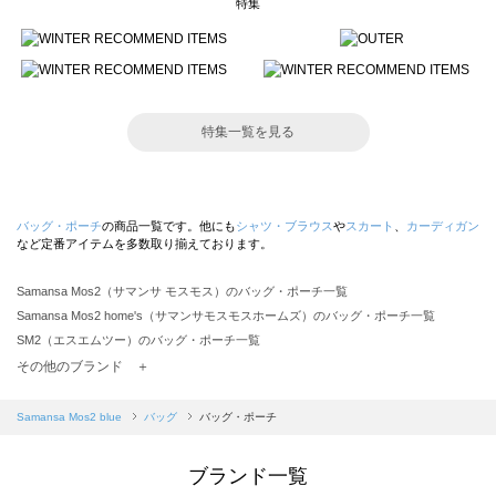
特集
特集一覧を見る
バッグ・ポーチ
の商品一覧です。他にも
シャツ・ブラウス
や
スカート
、
カーディガン
など定番アイテムを多数取り揃えております。
Samansa Mos2（サマンサ モスモス）のバッグ・ポーチ一覧
Samansa Mos2 home's（サマンサモスモスホームズ）のバッグ・ポーチ一覧
SM2（エスエムツー）のバッグ・ポーチ一覧
TSUHARU by Samansa Mos2（ツハルバイサマンサモスモス）のバッグ・ポーチ一覧
その他のブランド ＋
sm2rhythm（サマンサモスモス リズム）のバッグ・ポーチ一覧
Samansa Mos2 blue（サマンサモスモス ブルー）のバッグ・ポーチ一覧
Samansa Mos2 blue
バッグ
バッグ・ポーチ
Samansa Mos2 Lagom（サマンサモスモス ラーゴム）のバッグ・ポーチ一覧
ehka sopo（エヘカソポ）のバッグ・ポーチ一覧
ブランド一覧
sō4ū（ソウフォーユー）のバッグ・ポーチ一覧