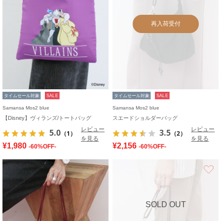
再入荷受付
タイムセール対象
SALE
タイムセール対象
SALE
Samansa Mos2 blue
Samansa Mos2 blue
【Disney】ヴィランズ/トートバッグ
スエードショルダーバッグ
レビュー
レビュー
5.0
3.5
（1）
（2）
を見る
を見る
¥1,980
¥2,156
-60%OFF-
-60%OFF-
お気に入り
SOLD OUT