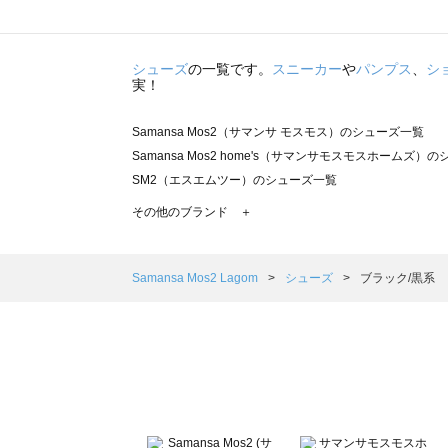
シューズ
の一覧です。
スニーカー
や
パンプス
、
シ
実！
Samansa Mos2（サマンサ モスモス）のシューズ一覧
Samansa Mos2 home's（サマンサモスモスホームズ）
SM2（エスエムツー）のシューズ一覧
TSUHARU by Samansa Mos2（ツハルバイサマンサ
その他のブランド ＋
sm2rhythm（サマンサモスモス リズム）のシューズ一覧
Samansa Mos2 blue（サマンサモスモス ブルー）のシ
Samansa Mos2 Lagom（サマンサモスモス ラーゴム）
Samansa Mos2 Lagom
シューズ
ブラック/黒系
ehka sopo（エヘカソポ）のシューズ一覧
sō4ū（ソウフォーユー）のシューズ一覧
Te chichi（テチチ）のシューズ一覧
Te chichi CLASSIC（テチチ クラシック）のシューズ一覧
Te chichi TERRASSE（テチチ テラス）のシューズ一覧
Lugnoncure（ルノンキュール）のシューズ一覧
BETTY'S BLUE（べティーズブルー）のシューズ一覧