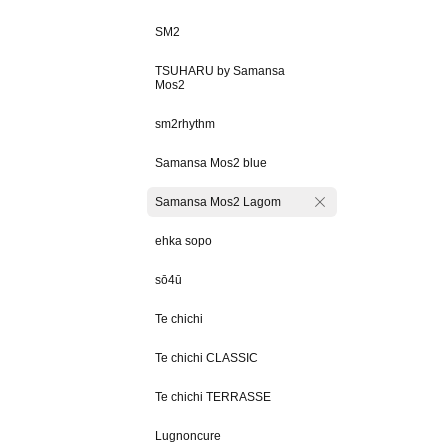
SM2
TSUHARU by Samansa
Mos2
sm2rhythm
Samansa Mos2 blue
Samansa Mos2 Lagom
ehka sopo
sō4ū
Te chichi
Te chichi CLASSIC
Te chichi TERRASSE
Lugnoncure