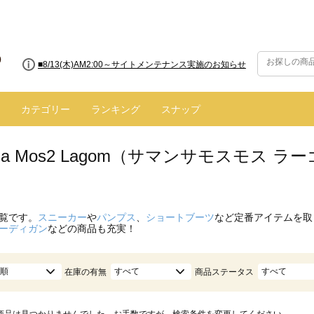
■8/13(木)AM2:00～サイトメンテナンス実施のお知らせ
カテゴリー
ランキング
スナップ
nsa Mos2 Lagom（サマンサモスモス 
覧です。
スニーカー
や
パンプス
、
ショートブーツ
など定番アイテムを取
ーディガン
などの商品も充実！
順
すべて
すべて
在庫の有無
商品ステータス