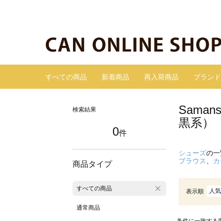
すべての商品
新着商品
再入荷商品
ブランド
Sama
検索結果
黒系）
0
件
シューズ
の一
ブラウス
、
カ
商品タイプ
すべての商品
人気
表示順
通常商品