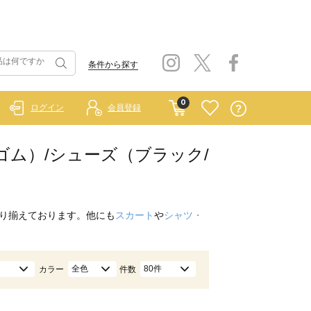
条件から探す
0
ログイン
会員登録
ラーゴム）/シューズ（ブラック/
り揃えております。他にも
スカート
や
シャツ・
全色
80件
カラー
件数