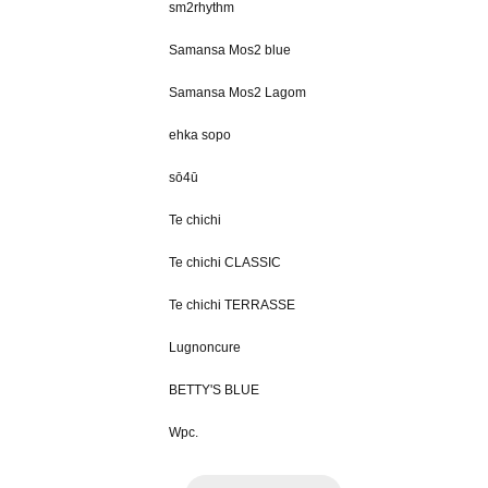
sm2rhythm
Samansa Mos2 blue
Samansa Mos2 Lagom
ehka sopo
sō4ū
Te chichi
Te chichi CLASSIC
Te chichi TERRASSE
Lugnoncure
BETTY'S BLUE
Wpc.