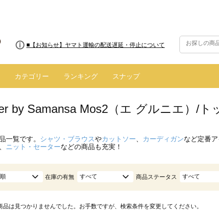
■8/13(木)AM2:00～サイトメンテナンス実施のお知らせ
■【お知らせ】ヤマト運輸の配送遅延・停止について
カテゴリー
ランキング
スナップ
enier by Samansa Mos2（エ グルニ
品一覧です。
シャツ・ブラウス
や
カットソー
、
カーディガン
など定番ア
、
ニット・セーター
などの商品も充実！
順
すべて
すべて
在庫の有無
商品ステータス
商品は見つかりませんでした。お手数ですが、検索条件を変更してください。