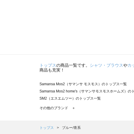
トップス
の商品一覧です。
シャツ・ブラウス
や
カ
商品も充実！
Samansa Mos2（サマンサ モスモス）のトップス一覧
Samansa Mos2 home's（サマンサモスモスホームズ）
SM2（エスエムツー）のトップス一覧
TSUHARU by Samansa Mos2（ツハルバイサマンサ
その他のブランド ＋
sm2rhythm（サマンサモスモス リズム）のトップス一覧
Samansa Mos2 blue（サマンサモスモス ブルー）のト
Samansa Mos2 Lagom（サマンサモスモス ラーゴム）
トップス
ブルー/青系