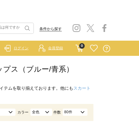
条件から探す
0
ログイン
会員登録
エ）/トップス（ブルー/青系）
イテムを取り揃えております。他にも
スカート
全色
80件
カラー
件数