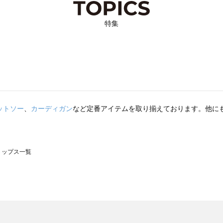
特集
ットソー
、
カーディガン
など定番アイテムを取り揃えております。他に
のトップス一覧
モスモス）のトップス一覧
ップス一覧
のトップス一覧