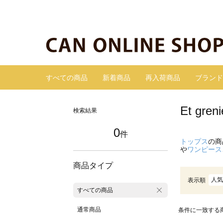
すべての商品
新着商品
再入荷商品
ブランド
Et gr
検索結果
0
件
トップス
の商
や
ワンピース
商品タイプ
人気
表示順
すべての商品
通常商品
条件に一致する