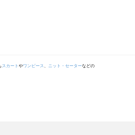
も
スカート
や
ワンピース
、
ニット・セーター
などの