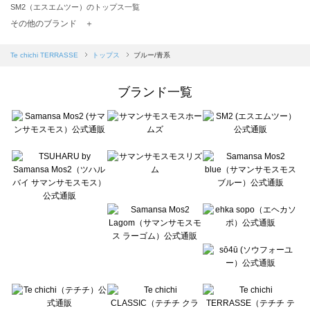
SM2（エスエムツー）のトップス一覧
TSUHARU by Samansa Mos2（ツハルバイサマンサモスモス）のトップス一覧
その他のブランド ＋
sm2rhythm（サマンサモスモス リズム）のトップス一覧
Samansa Mos2 blue（サマンサモスモス ブルー）のトップス一覧
Te chichi TERRASSE
トップス
ブルー/青系
Samansa Mos2 Lagom（サマンサモスモス ラーゴム）のトップス一覧
ehka sopo（エヘカソポ）のトップス一覧
ブランド一覧
sō4ū（ソウフォーユー）のトップス一覧
Te chichi（テチチ）のトップス一覧
Te chichi CLASSIC（テチチ クラシック）のトップス一覧
Te chichi TERRASSE（テチチ テラス）のトップス一覧
Lugnoncure（ルノンキュール）のトップス一覧
BETTY'S BLUE（べティーズブルー）のトップス一覧
Wpc.（ワールドパーティー）のトップス一覧