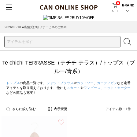
0
BRAND
カート
2026/03/18 ■店舗受け取りサービスのご案内
Te chichi TERRASSE（テチチ テラス）/トップス（ブ
ルー/青系）
トップス
の商品一覧です。
シャツ・ブラウス
や
カットソー
、
カーディガン
など定番
アイテムを取り揃えております。他にも
スカート
や
ワンピース
、
ニット・セーター
などの商品も充実！
さらに絞り込む
表示変更
アイテム数：
1
件
お気に入り