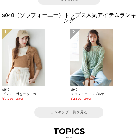
sō4ū（ソウフォーユー）トップス人気アイテムランキ
ング
1
2
sō4ū
sō4ū
ビスチェ付きニットカーディガン
メッシュニットプルオーバー
￥3,300
￥2,596
-60%OFF-
-60%OFF-
ランキング一覧を見る
TOPICS