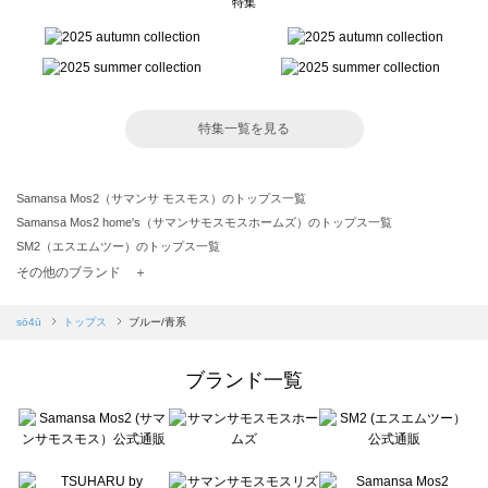
特集
特集一覧を見る
Samansa Mos2（サマンサ モスモス）のトップス一覧
Samansa Mos2 home's（サマンサモスモスホームズ）のトップス一覧
SM2（エスエムツー）のトップス一覧
TSUHARU by Samansa Mos2（ツハルバイサマンサモスモス）のトップス一覧
その他のブランド ＋
sm2rhythm（サマンサモスモス リズム）のトップス一覧
Samansa Mos2 blue（サマンサモスモス ブルー）のトップス一覧
sō4ū
トップス
ブルー/青系
Samansa Mos2 Lagom（サマンサモスモス ラーゴム）のトップス一覧
ehka sopo（エヘカソポ）のトップス一覧
ブランド一覧
sō4ū（ソウフォーユー）のトップス一覧
Te chichi（テチチ）のトップス一覧
Te chichi CLASSIC（テチチ クラシック）のトップス一覧
Te chichi TERRASSE（テチチ テラス）のトップス一覧
Lugnoncure（ルノンキュール）のトップス一覧