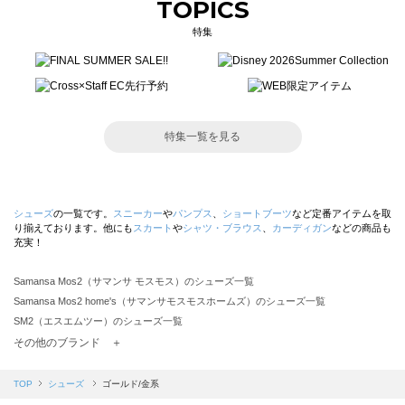
TOPICS
特集
特集一覧を見る
シューズ
の一覧です。
スニーカー
や
パンプス
、
ショートブーツ
など定番アイテムを取
り揃えております。他にも
スカート
や
シャツ・ブラウス
、
カーディガン
などの商品も
充実！
Samansa Mos2（サマンサ モスモス）のシューズ一覧
Samansa Mos2 home's（サマンサモスモスホームズ）のシューズ一覧
SM2（エスエムツー）のシューズ一覧
TSUHARU by Samansa Mos2（ツハルバイサマンサモスモス）のシューズ一覧
その他のブランド ＋
sm2rhythm（サマンサモスモス リズム）のシューズ一覧
Samansa Mos2 blue（サマンサモスモス ブルー）のシューズ一覧
TOP
シューズ
ゴールド/金系
Samansa Mos2 Lagom（サマンサモスモス ラーゴム）のシューズ一覧