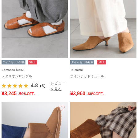
タイムセール対象
SALE
タイムセール対象
SALE
Samansa Mos2
Te chichi
メダリオンサンダル
ポインテッドミュール
レビュー
4.8
（6）
を見る
¥3,245
¥3,960
-50%OFF-
-60%OFF-
お気に入り