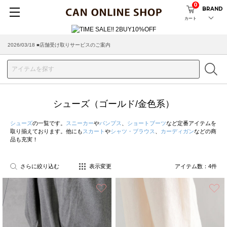
0
BRAND
カート
2026/03/18 ■店舗受け取りサービスのご案内
シューズ（ゴールド/金色系）
シューズ
の一覧です。
スニーカー
や
パンプス
、
ショートブーツ
など定番アイテムを
取り揃えております。他にも
スカート
や
シャツ・ブラウス
、
カーディガン
などの商
品も充実！
さらに絞り込む
表示変更
アイテム数：
4
件
お気に入り