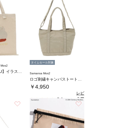
タイムセール対象
 Mos2
【さて×TSUHARU】イラストプリントバッ…
Samansa Mos2
ロゴ刺繍キャンバストートバッグ
￥4,950
レビ
ュー
5.0
（2）
を見
お気に入り
お気に入り
る