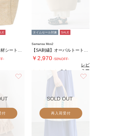
ALE
タイムセール対象
SALE
Samansa Mos2
ロープハンドル雑材シートバッグ
【SA刺繍】オーバルトートバッグ
￥2,970
FF-
-50%OFF-
レビ
ュー
5.0
（1）
を見
お気に入り
お気に入り
る
OUT
SOLD OUT
受付
再入荷受付