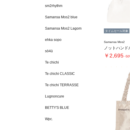
sm2rhythm
Samansa Mos2 blue
Samansa Mos2 Lagom
タイムセール対象
ehka sopo
Samansa Mos2
sō4ū
￥2,695
-5
Te chichi
Te chichi CLASSIC
Te chichi TERRASSE
Lugnoncure
BETTY'S BLUE
Wpc.