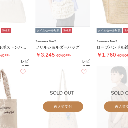
SALE
タイムセール対象
SALE
タイムセール対象
S
Samansa Mos2
Samansa Mos2
ノットハンドルボストンバッグ
フリルショルダーバッグ
￥3,245
￥1,760
0%OFF-
-50%OFF-
-60%O
レビ
レビ
ュー
ュー
4.5
4.3
（2）
（4）
を見
を見
お気に入り
お気に入り
る
る
SOLD OUT
SOLD 
再入荷受付
再入荷