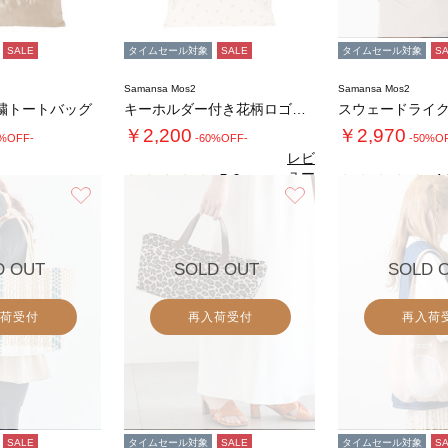
SALE
タイムセール対象
SALE
タイムセール対象
S
Samansa Mos2
Samansa Mos2
繍トートバッグ
キーホルダー付き花柄ロゴプリントトートバッグ…
￥2,200
￥2,970
0%OFF-
-60%OFF-
-50%O
レビ
ュー
5.0
4.
（1）
を見
お気に入り
お気に入り
る
D OUT
SOLD OUT
SOLD 
荷受付
再入荷受付
再入荷
SALE
タイムセール対象
SALE
タイムセール対象
S