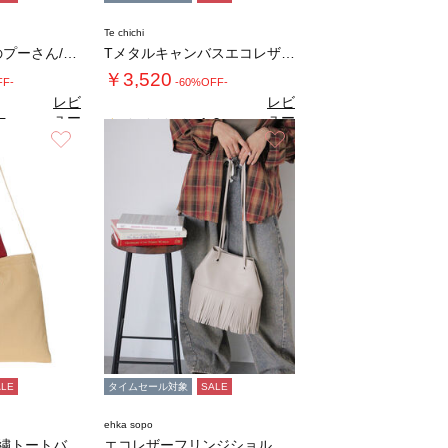
Te chichi
【Disney】くまのプーさん/レース付き丸…
Tメタルキャンバスエコレザーコンビトートバッ…
￥3,520
FF-
-60%OFF-
レビ
レビ
ュー
ュー
5
1.0
（2）
（1）
を見
を見
お気に入り
お気に入り
る
る
ALE
タイムセール対象
SALE
ehka sopo
【2WAY】ロゴ刺繍トートバッグ
エコレザーフリンジショルダーバッグ