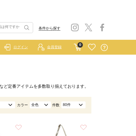
条件から探す
0
ログイン
会員登録
など定番アイテムを多数取り揃えております。
全色
80件
カラー
件数
お気に入り
お気に入り