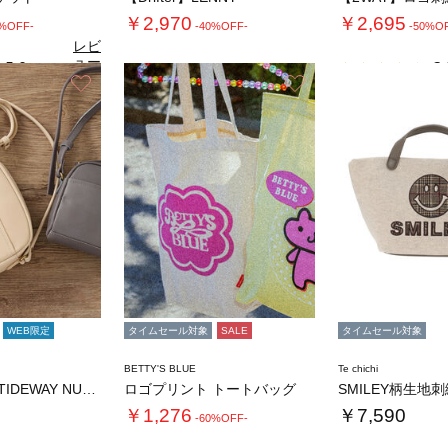
￥2,970
￥2,695
0%OFF-
-40%OFF-
-50%O
レビ
ュー
5.0
3.
（4）
を見
お気に入り
お気に入り
る
WEB限定
タイムセール対象
SALE
タイムセール対象
BETTY'S BLUE
Te chichi
【WEB限定】TIDEWAY NUTS …
ロゴプリント トートバッグ
￥1,276
￥7,590
-60%OFF-