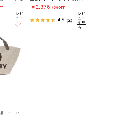
￥2,376
FF-
-60%OFF-
レビ
レビ
ュー
ュー
5
4.5
（2）
（2）
を見
を見
お気に入り
る
る
SMILEY柄生地刺繍トートバッグ