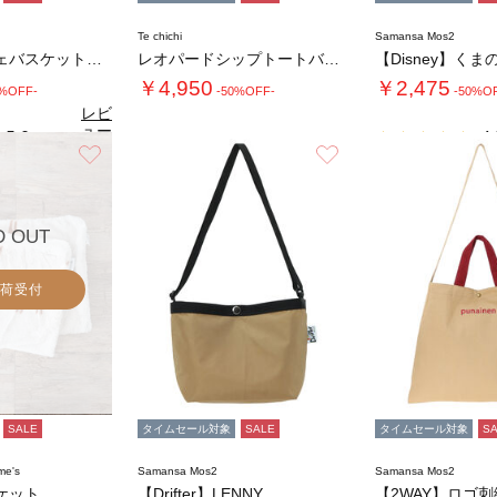
Te chichi
Samansa Mos2
カラーマルシェバスケット≪M≫
レオパードシップトートバッグ
￥4,950
￥2,475
0%OFF-
-50%OFF-
-50%O
レビ
ュー
5.0
4.
（1）
を見
お気に入り
お気に入り
る
D OUT
荷受付
SALE
タイムセール対象
SALE
タイムセール対象
S
me's
Samansa Mos2
Samansa Mos2
ケット
【Drifter】LENNY