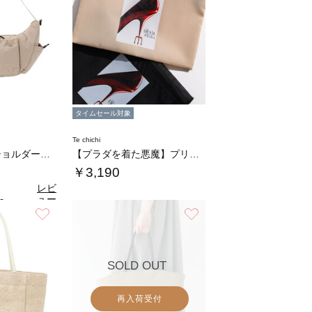
タイムセール対象
Te chichi
マルチポケットショルダーバッグ
【プラダを着た悪魔】プリントフラットポーチ
￥3,190
レビ
ュー
0
（1）
を見
お気に入り
お気に入り
る
SOLD OUT
再入荷受付