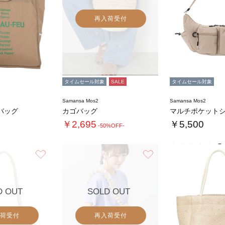
再入荷受付
タイムセール対象
SALE
タイムセール対象
Samansa Mos2
Samansa Mos2
バッグ
カゴバッグ
￥2,695
￥5,500
-50%OFF-
5.
お気に入り
お気に入り
D OUT
SOLD OUT
荷受付
再入荷受付