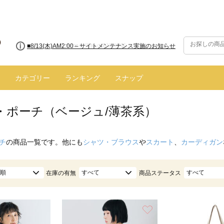
■8/13(木)AM2:00～サイトメンテナンス実施のお知らせ
カテゴリー
ランキング
スナップ
・ポーチ（ベージュ/薄茶系）
チ
の商品一覧です。他にも
シャツ・ブラウス
や
スカート
、
カーディガン
順
すべて
すべて
在庫の有無
商品ステータス
お気に入り