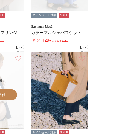
ALE
タイムセール対象
SALE
Samansa Mos2
スウェードライクフリンジ巾着バッグ
カラーマルシェバスケット≪S≫
￥2,145
FF-
-50%OFF-
レビ
レビ
ュー
ュー
5
4.0
（2）
（1）
を見
を見
お気に入り
お気に入り
る
る
OUT
受付
ALE
タイムセール対象
SALE