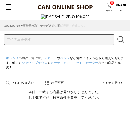
0
BRAND
カート
2026/07/29 ■【お知らせ】ヤマト運輸の配送遅延・停止について
2026/03/18 ■店舗受け取りサービスのご案内
ボトムス
の商品一覧です。
スカート
や
パンツ
など定番アイテムを取り揃えておりま
す。他にも
シャツ・ブラウス
や
カーディガン
、
ニット・セーター
などの商品も充
実！
さらに絞り込む
表示変更
アイテム数：
件
条件に一致する商品は見つかりませんでした。
お手数ですが、検索条件を変更してください。