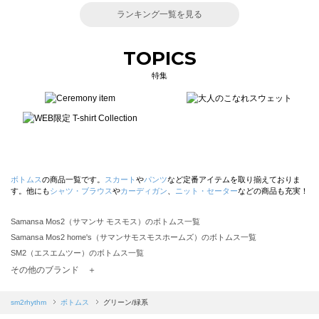
ランキング一覧を見る
TOPICS
特集
ボトムス
の商品一覧です。
スカート
や
パンツ
など定番アイテムを取り揃えておりま
す。他にも
シャツ・ブラウス
や
カーディガン
、
ニット・セーター
などの商品も充実！
Samansa Mos2（サマンサ モスモス）のボトムス一覧
Samansa Mos2 home's（サマンサモスモスホームズ）のボトムス一覧
SM2（エスエムツー）のボトムス一覧
TSUHARU by Samansa Mos2（ツハルバイサマンサモスモス）のボトムス一覧
その他のブランド ＋
sm2rhythm（サマンサモスモス リズム）のボトムス一覧
Samansa Mos2 blue（サマンサモスモス ブルー）のボトムス一覧
sm2rhythm
ボトムス
グリーン/緑系
Samansa Mos2 Lagom（サマンサモスモス ラーゴム）のボトムス一覧