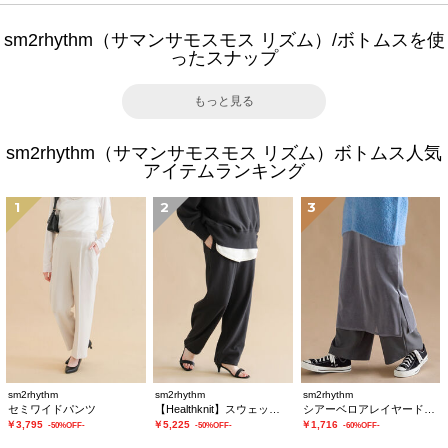
sm2rhythm（サマンサモスモス リズム）/ボトムスを使
ったスナップ
もっと見る
sm2rhythm（サマンサモスモス リズム）ボトムス人気
アイテムランキング
1
2
3
sm2rhythm
sm2rhythm
sm2rhythm
セミワイドパンツ
【Healthknit】スウェットパンツ
シアーベロアレイヤードスカート
￥3,795
￥5,225
￥1,716
-50%OFF-
-50%OFF-
-60%OFF-