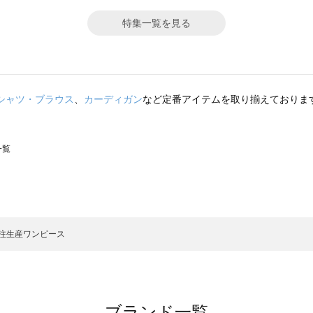
特集一覧を見る
シャツ・ブラウス
、
カーディガン
など定番アイテムを取り揃えておりま
一覧
スモス）の一覧
一覧
注生産ワンピース
ブランド一覧