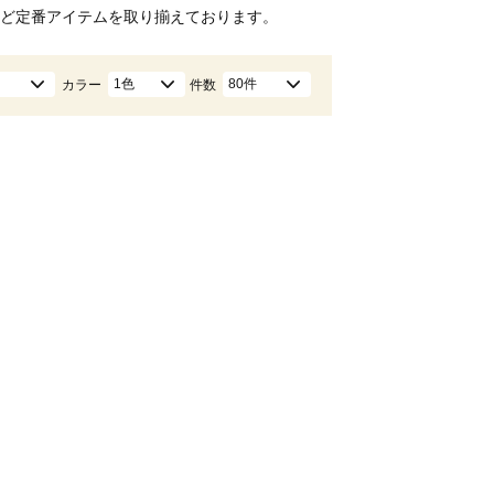
ど定番アイテムを取り揃えております。
1色
80件
カラー
件数