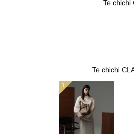
Te ch
Te chic
1