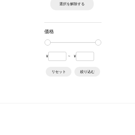
選択を解除する
価格
¥
~
¥
リセット
絞り込む