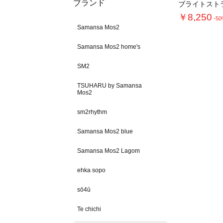
ブランド
￥8,250
-5
Samansa Mos2
Samansa Mos2 home's
SM2
TSUHARU by Samansa
Mos2
sm2rhythm
Samansa Mos2 blue
Samansa Mos2 Lagom
ehka sopo
sō4ū
Te chichi