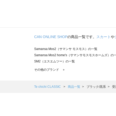
CAN ONLINE SHOP
の商品一覧です。
スカート
や
Samansa Mos2（サマンサ モスモス）の一覧
Samansa Mos2 home's（サマンサモスモスホームズ）の
SM2（エスエムツー）の一覧
TSUHARU by Samansa Mos2（ツハルバイサマンサモ
その他のブランド ＋
sm2rhythm（サマンサモスモス リズム）の一覧
Samansa Mos2 blue（サマンサモスモス ブルー）の一覧
Samansa Mos2 Lagom（サマンサモスモス ラーゴム）の
Te chichi CLASSIC
商品一覧
ブラック/黒系
受
ehka sopo（エヘカソポ）の一覧
sō4ū（ソウフォーユー）の一覧
Te chichi（テチチ）の一覧
Te chichi CLASSIC（テチチ クラシック）の一覧