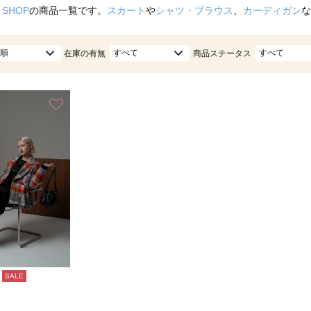
 SHOP
の商品一覧です。
スカート
や
シャツ・ブラウス
、
カーディガン
な
順
すべて
すべて
在庫の有無
商品ステータス
お気に入り
SALE