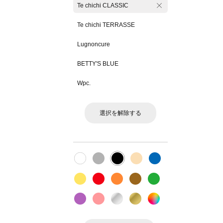
Te chichi CLASSIC
Te chichi TERRASSE
Lugnoncure
BETTY'S BLUE
Wpc.
選択を解除する