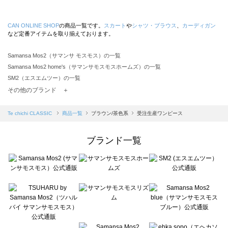
CAN ONLINE SHOP
の商品一覧です。
スカート
や
シャツ・ブラウス
、
カーディガン
など定番アイテムを取り揃えております。
Samansa Mos2（サマンサ モスモス）の一覧
Samansa Mos2 home's（サマンサモスモスホームズ）の一覧
SM2（エスエムツー）の一覧
TSUHARU by Samansa Mos2（ツハルバイサマンサモスモス）の一覧
その他のブランド ＋
sm2rhythm（サマンサモスモス リズム）の一覧
Samansa Mos2 blue（サマンサモスモス ブルー）の一覧
Te chichi CLASSIC
商品一覧
ブラウン/茶色系
受注生産ワンピース
Samansa Mos2 Lagom（サマンサモスモス ラーゴム）の一覧
ehka sopo（エヘカソポ）の一覧
ブランド一覧
sō4ū（ソウフォーユー）の一覧
Te chichi（テチチ）の一覧
Te chichi CLASSIC（テチチ クラシック）の一覧
Te chichi TERRASSE（テチチ テラス）の一覧
Lugnoncure（ルノンキュール）の一覧
BETTY'S BLUE（べティーズブルー）の一覧
Wpc.（ワールドパーティー）の一覧