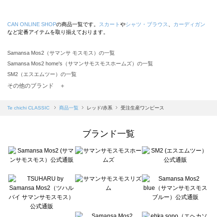
CAN ONLINE SHOP
の商品一覧です。
スカート
や
シャツ・ブラウス
、
カーディガン
など定番アイテムを取り揃えております。
Samansa Mos2（サマンサ モスモス）の一覧
Samansa Mos2 home's（サマンサモスモスホームズ）の一覧
SM2（エスエムツー）の一覧
TSUHARU by Samansa Mos2（ツハルバイサマンサモスモス）の一覧
その他のブランド ＋
sm2rhythm（サマンサモスモス リズム）の一覧
Samansa Mos2 blue（サマンサモスモス ブルー）の一覧
Te chichi CLASSIC
商品一覧
レッド/赤系
受注生産ワンピース
Samansa Mos2 Lagom（サマンサモスモス ラーゴム）の一覧
ehka sopo（エヘカソポ）の一覧
ブランド一覧
sō4ū（ソウフォーユー）の一覧
Te chichi（テチチ）の一覧
Te chichi CLASSIC（テチチ クラシック）の一覧
Te chichi TERRASSE（テチチ テラス）の一覧
Lugnoncure（ルノンキュール）の一覧
BETTY'S BLUE（べティーズブルー）の一覧
Wpc.（ワールドパーティー）の一覧