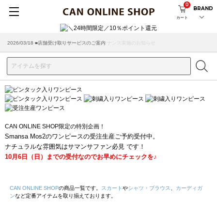
0
BRAND
カート
2026/08/04 ■8/13(木)AM2:00～サイトメンテナンス実施のお知らせ
2026/03/18 ■店舗受け取りサービスのご案内
CAN ONLINE SHOP限定の特別企画！
Smansa Mos2のワンピースの受注生産ご予約受付中。
ナチュラルな雰囲気はサマンサファン必見 です！
10月6日（日）までの受付なのでお早めにチェックを♪
CAN ONLINE SHOP
の商品一覧です。
スカート
や
シャツ・ブラウス
、
カーディガ
ン
など定番アイテムを取り揃えております。