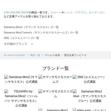
CAN ONLINE SHOP
の商品一覧です。
スカート
や
シャツ・ブラウス
、
カーディガン
など定番アイテムを取り揃えております。
Samansa Mos2（サマンサ モスモス）の一覧
Samansa Mos2 home's（サマンサモスモスホームズ）の一覧
SM2（エスエムツー）の一覧
TSUHARU by Samansa Mos2（ツハルバイサマンサモスモス）の一覧
その他のブランド ＋
sm2rhythm（サマンサモスモス リズム）の一覧
Samansa Mos2 blue（サマンサモスモス ブルー）の一覧
Te chichi CLASSIC
商品一覧
ゴールド/金系
受注生産ワンピース
Samansa Mos2 Lagom（サマンサモスモス ラーゴム）の一覧
ehka sopo（エヘカソポ）の一覧
ブランド一覧
sō4ū（ソウフォーユー）の一覧
Te chichi（テチチ）の一覧
Te chichi CLASSIC（テチチ クラシック）の一覧
Te chichi TERRASSE（テチチ テラス）の一覧
Lugnoncure（ルノンキュール）の一覧
BETTY'S BLUE（べティーズブルー）の一覧
Wpc.（ワールドパーティー）の一覧