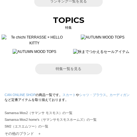
ランキング一覧を見る
TOPICS
特集
特集一覧を見る
CAN ONLINE SHOP
の商品一覧です。
スカート
や
シャツ・ブラウス
、
カーディガン
など定番アイテムを取り揃えております。
Samansa Mos2（サマンサ モスモス）の一覧
Samansa Mos2 home's（サマンサモスモスホームズ）の一覧
SM2（エスエムツー）の一覧
TSUHARU by Samansa Mos2（ツハルバイサマンサモスモス）の一覧
その他のブランド ＋