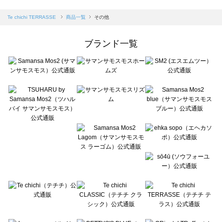
sm2rhythm（サマンサモスモス リズム）の一覧
Samansa Mos2 blue（サマンサモスモス ブルー）の一覧
Te chichi TERRASSE
商品一覧
その他
Samansa Mos2 Lagom（サマンサモスモス ラーゴム）の一覧
ehka sopo（エヘカソポ）の一覧
ブランド一覧
sō4ū（ソウフォーユー）の一覧
Te chichi（テチチ）の一覧
Te chichi CLASSIC（テチチ クラシック）の一覧
Te chichi TERRASSE（テチチ テラス）の一覧
Lugnoncure（ルノンキュール）の一覧
BETTY'S BLUE（べティーズブルー）の一覧
Wpc.（ワールドパーティー）の一覧